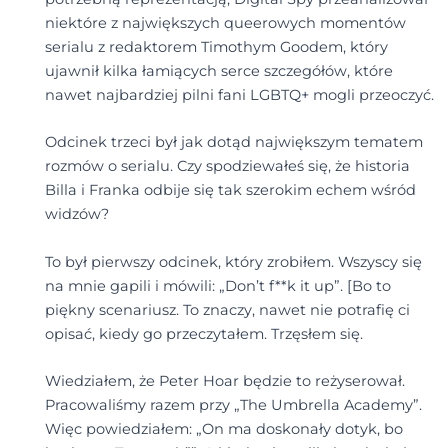
niektóre z największych queerowych momentów
serialu z redaktorem Timothym Goodem, który
ujawnił kilka łamiących serce szczegółów, które
nawet najbardziej pilni fani LGBTQ+ mogli przeoczyć.
Odcinek trzeci był jak dotąd największym tematem
rozmów o serialu. Czy spodziewałeś się, że historia
Billa i Franka odbije się tak szerokim echem wśród
widzów?
To był pierwszy odcinek, który zrobiłem. Wszyscy się
na mnie gapili i mówili: „Don’t f**k it up”. [Bo to
piękny scenariusz. To znaczy, nawet nie potrafię ci
opisać, kiedy go przeczytałem. Trzęsłem się.
Wiedziałem, że Peter Hoar będzie to reżyserował.
Pracowaliśmy razem przy „The Umbrella Academy”.
Więc powiedziałem: „On ma doskonały dotyk, bo