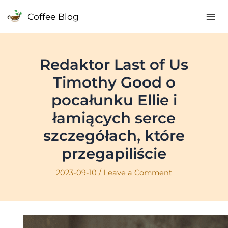
Skip
Coffee Blog
to
Mai
content
Me
Redaktor Last of Us
Timothy Good o
pocałunku Ellie i
łamiących serce
szczegółach, które
przegapiliście
2023-09-10
/
Leave a Comment