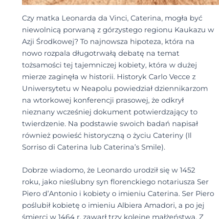
Czy matka Leonarda da Vinci, Caterina, mogła być
niewolnicą porwaną z górzystego regionu Kaukazu w
Azji Środkowej? To najnowsza hipoteza, która na
nowo rozpala długotrwałą debatę na temat
tożsamości tej tajemniczej kobiety, która w dużej
mierze zaginęła w historii. Historyk Carlo Vecce z
Uniwersytetu w Neapolu powiedział dziennikarzom
na wtorkowej konferencji prasowej, że odkrył
nieznany wcześniej dokument potwierdzający to
twierdzenie. Na podstawie swoich badań napisał
również powieść historyczną o życiu Cateriny (Il
Sorriso di Caterina lub Caterina’s Smile).
Dobrze wiadomo, że Leonardo urodził się w 1452
roku, jako nieślubny syn florenckiego notariusza Ser
Piero d’Antonio i kobiety o imieniu Caterina. Ser Piero
poślubił kobietę o imieniu Albiera Amadori, a po jej
śmierci w 1464 r. zawarł trzy kolejne małżeństwa. Z