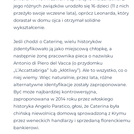
jego różnych związków urodziło się 16 dzieci (11 z nich
przeżyło swoje wczesne lata), oprócz Leonarda, który
dorastał w domu ojca i otrzymał solidne
wykształcenie.
Jeśli chodzi o Caterinę, wielu historyków
zidentyfikowało ją jako miejscową chłopkę, a
następnie żonę pracownika pieca o nazwisku
Antonio di Piero del Vacca (o przydomku
„L’Accattabriga” lub „kłótliwy”). Ale to wszystko, co o
niej wiemy. Więc naturalnie, przez lata, różne
alternatywne identyfikacje zostały zaproponowane.
Być może najbardziej kontrowersyjna,
zaproponowana w 2014 roku przez włoskiego
historyka Angelo Paratico, głosi, że Caterina była
chińską niewolnicą domową sprowadzoną z Krymu
przez weneckich handlarzy i sprzedaną florenckiemu
bankierowi.