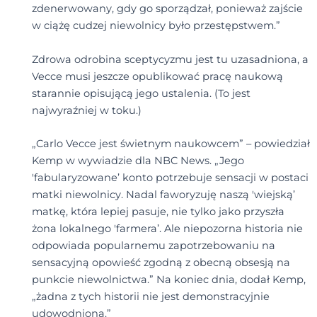
zdenerwowany, gdy go sporządzał, ponieważ zajście
w ciążę cudzej niewolnicy było przestępstwem.”
Zdrowa odrobina sceptycyzmu jest tu uzasadniona, a
Vecce musi jeszcze opublikować pracę naukową
starannie opisującą jego ustalenia. (To jest
najwyraźniej w toku.)
„Carlo Vecce jest świetnym naukowcem” – powiedział
Kemp w wywiadzie dla NBC News. „Jego
'fabularyzowane’ konto potrzebuje sensacji w postaci
matki niewolnicy. Nadal faworyzuję naszą 'wiejską’
matkę, która lepiej pasuje, nie tylko jako przyszła
żona lokalnego 'farmera’. Ale niepozorna historia nie
odpowiada popularnemu zapotrzebowaniu na
sensacyjną opowieść zgodną z obecną obsesją na
punkcie niewolnictwa.” Na koniec dnia, dodał Kemp,
„żadna z tych historii nie jest demonstracyjnie
udowodniona.”