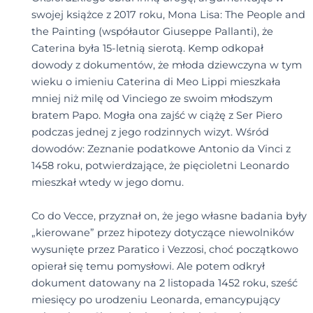
swojej książce z 2017 roku, Mona Lisa: The People and
the Painting (współautor Giuseppe Pallanti), że
Caterina była 15-letnią sierotą. Kemp odkopał
dowody z dokumentów, że młoda dziewczyna w tym
wieku o imieniu Caterina di Meo Lippi mieszkała
mniej niż milę od Vinciego ze swoim młodszym
bratem Papo. Mogła ona zajść w ciążę z Ser Piero
podczas jednej z jego rodzinnych wizyt. Wśród
dowodów: Zeznanie podatkowe Antonio da Vinci z
1458 roku, potwierdzające, że pięcioletni Leonardo
mieszkał wtedy w jego domu.
Co do Vecce, przyznał on, że jego własne badania były
„kierowane” przez hipotezy dotyczące niewolników
wysunięte przez Paratico i Vezzosi, choć początkowo
opierał się temu pomysłowi. Ale potem odkrył
dokument datowany na 2 listopada 1452 roku, sześć
miesięcy po urodzeniu Leonarda, emancypujący