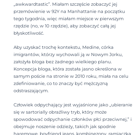
„awkwardtastic”. Miałam szczęście zobaczyć jej
przemówienie w 92Y na Manhattanie na początku
tego tygodnia, więc miałam miejsce w pierwszym
rzędzie (no, w 10 rzędzie), aby zobaczyć całą jej
błyskotliwość.
Aby uzyskać trochę kontekstu, Medine, córka
imigrantów, którzy wychowali ją w Nowym Jorku,
założyła bloga bez żadnego wielkiego planu.
Koncepcja bloga, która została jasno określona w
samym poście na stronie w 2010 roku, miała na celu
zdefiniowanie, co to znaczy być mężczyzną
odstraszającym.
Człowiek odpychający jest wyjaśnione jako „ubieranie
się w sartorially obraźliwy tryb, który może
spowodować odpychanie członków płci przeciwnej,” i
obejmuje noszenie odzieży, takich jak spodnie
haremowe, boyfriend jeans, kombinezony, ramiączka