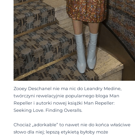
Zooey Deschanel nie ma nic do Leandry Medine,
twórczyni rewelacyjnie popularnego bloga Man
Repeller i autorki nowej książki Man Repeller:
Seeking Love. Finding Overalls.
Chociaż „adorkable” to nawet nie do końca właściwe
słowo dla niej; lepszą etykietą byłoby może