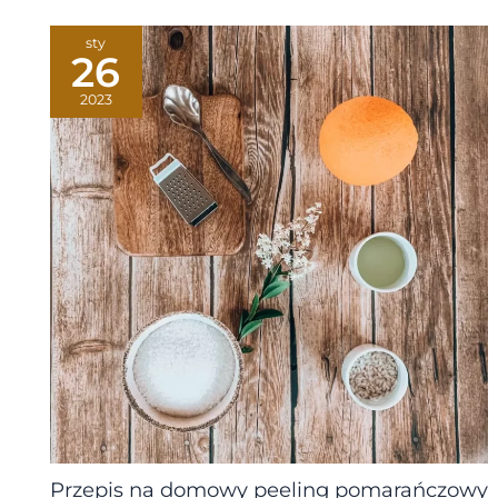
sty
26
2023
Przepis na domowy peeling pomarańczowy