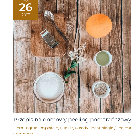
26
2023
Przepis na domowy peeling pomarańczowy
Dom i ogród
,
Inspiracje
,
Ludzie
,
Porady
,
Technologie
/
Leave a
Comment