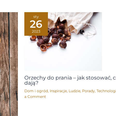
sty
26
2023
Orzechy do prania – jak stosować, 
dają?
Dom i ogród
,
Inspiracje
,
Ludzie
,
Porady
,
Technolog
a Comment