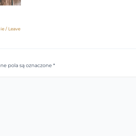
ie
/
Leave
e pola są oznaczone
*