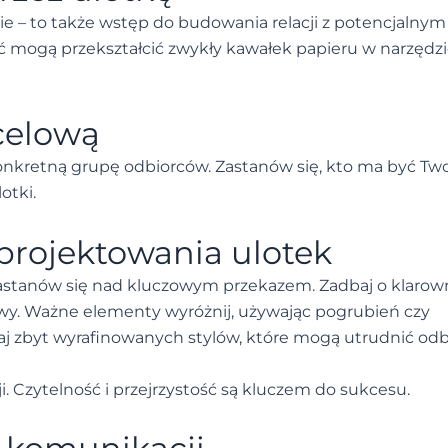
rmie – to także wstęp do budowania relacji z potencjalnym
ść mogą przekształcić zwykły kawałek papieru w narzędz
celową
 konkretną grupę odbiorców. Zastanów się, kto ma być T
otki.
rojektowania ulotek
zastanów się nad kluczowym przekazem. Zadbaj o klarow
ściwy. Ważne elementy wyróżnij, używając pogrubień czy
aj zbyt wyrafinowanych stylów, które mogą utrudnić odb
. Czytelność i przejrzystość są kluczem do sukcesu.