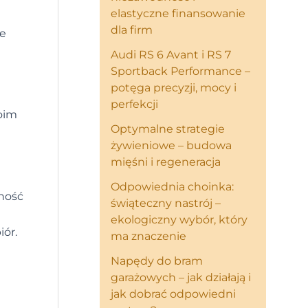
elastyczne finansowanie
dla firm
ie
Audi RS 6 Avant i RS 7
Sportback Performance –
potęga precyzji, mocy i
perfekcji
woim
Optymalne strategie
żywieniowe – budowa
mięśni i regeneracja
Odpowiednia choinka:
ność
świąteczny nastrój –
ekologiczny wybór, który
iór.
ma znaczenie
Napędy do bram
garażowych – jak działają i
jak dobrać odpowiedni