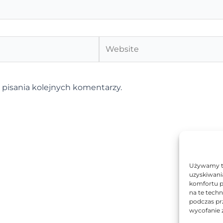
Website
 pisania kolejnych komentarzy.
Używamy te
uzyskiwani
komfortu p
na te tech
podczas prz
wycofanie 