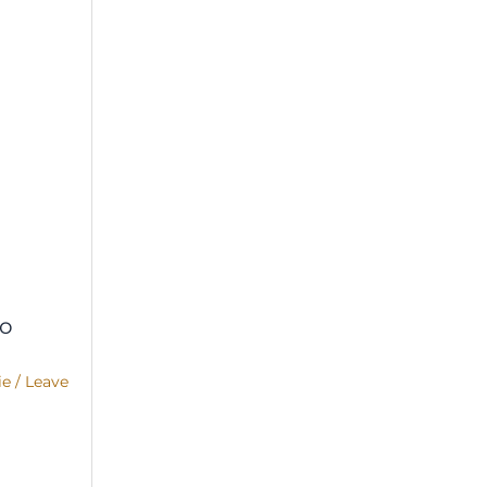
co
ie
/
Leave