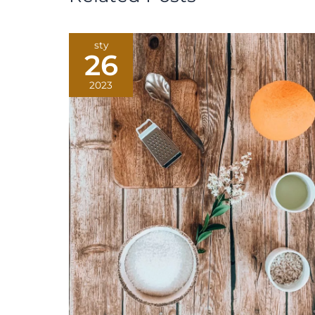
sty
26
2023