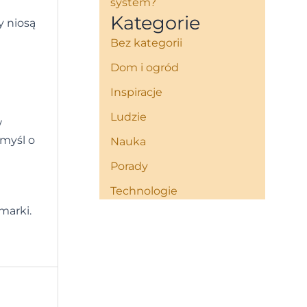
system?
Kategorie
y niosą
Bez kategorii
Dom i ogród
Inspiracje
Ludzie
w
omyśl o
Nauka
Porady
Technologie
marki.