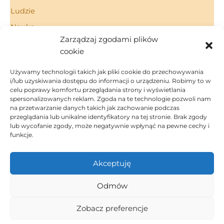
Ludzie
Nauka
Zarządzaj zgodami plików
Porady
cookie
Technologie
Używamy technologii takich jak pliki cookie do przechowywania
i/lub uzyskiwania dostępu do informacji o urządzeniu. Robimy to w
celu poprawy komfortu przeglądania strony i wyświetlania
spersonalizowanych reklam. Zgoda na te technologie pozwoli nam
Strona Główna
na przetwarzanie danych takich jak zachowanie podczas
Regulamin
przeglądania lub unikalne identyfikatory na tej stronie. Brak zgody
Polityka Prywatności
lub wycofanie zgody, może negatywnie wpłynąć na pewne cechy i
funkcje.
Polityka Cookies
Kontakt
Akceptuję
Dom i ogród
Inspiracje
Odmów
Porady
Ludzie
Zobacz preferencje
Technologie