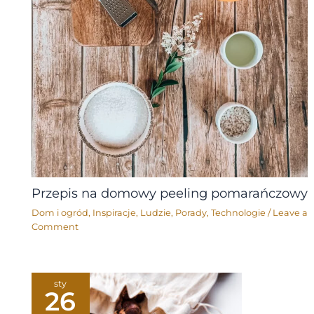
Przepis na domowy peeling pomarańczowy
Dom i ogród
,
Inspiracje
,
Ludzie
,
Porady
,
Technologie
/
Leave a
Comment
sty
26