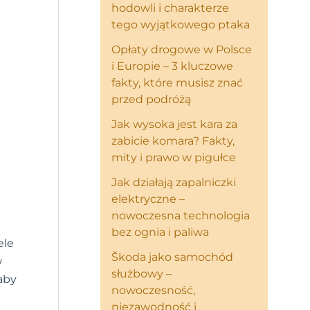
hodowli i charakterze
tego wyjątkowego ptaka
Opłaty drogowe w Polsce
i Europie – 3 kluczowe
fakty, które musisz znać
przed podróżą
Jak wysoka jest kara za
zabicie komara? Fakty,
mity i prawo w pigułce
Jak działają zapalniczki
elektryczne –
nowoczesna technologia
bez ognia i paliwa
ele
Škoda jako samochód
w
służbowy –
aby
nowoczesność,
niezawodność i