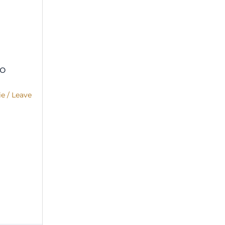
co
ie
/
Leave