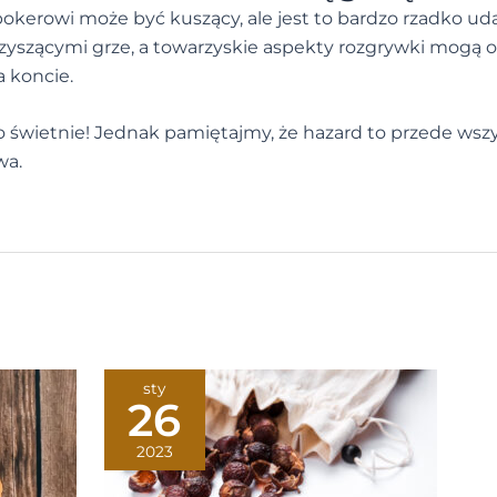
pokerowi może być kuszący, ale jest to bardzo rzadko ud
zyszącymi grze, a towarzyskie aspekty rozgrywki mogą 
a koncie.
 to świetnie! Jednak pamiętajmy, że hazard to przede ws
wa.
sty
26
2023