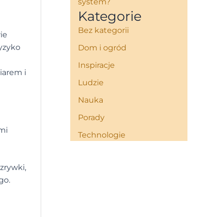
system?
Kategorie
Bez kategorii
ie
ryzyko
Dom i ogród
Inspiracje
iarem i
Ludzie
Nauka
Porady
mi
Technologie
zrywki,
go.