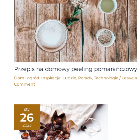
Przepis na domowy peeling pomarańczowy
Dom i ogród
,
Inspiracje
,
Ludzie
,
Porady
,
Technologie
/
Leave a
Comment
sty
26
2023