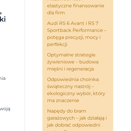
elastyczne finansowanie
,
dla firm
ki
Audi RS 6 Avant i RS 7
Sportback Performance –
potęga precyzji, mocy i
perfekcji
Optymalne strategie
żywieniowe – budowa
mięśni i regeneracja
nia
Odpowiednia choinka:
świąteczny nastrój –
ekologiczny wybór, który
ma znaczenie
swoją
Napędy do bram
garażowych – jak działają i
jak dobrać odpowiedni