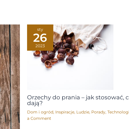
sty
26
2023
Orzechy do prania – jak stosować, 
dają?
Dom i ogród
,
Inspiracje
,
Ludzie
,
Porady
,
Technolog
a Comment