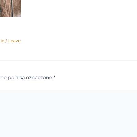
ie
/
Leave
e pola są oznaczone
*