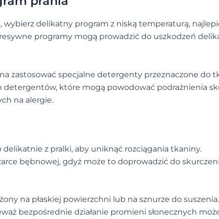
gram prania
e, wybierz delikatny program z niską temperaturą, najlepi
 agresywne programy mogą prowadzić do uszkodzeń deli
ożna zastosować specjalne detergenty przeznaczone do t
ych detergentów, które mogą powodować podrażnienia skó
ch na alergie.
elikatnie z pralki, aby uniknąć rozciągania tkaniny.
zarce bębnowej, gdyż może to doprowadzić do skurczeni
ożony na płaskiej powierzchni lub na sznurze do suszenia.
ieważ bezpośrednie działanie promieni słonecznych moż