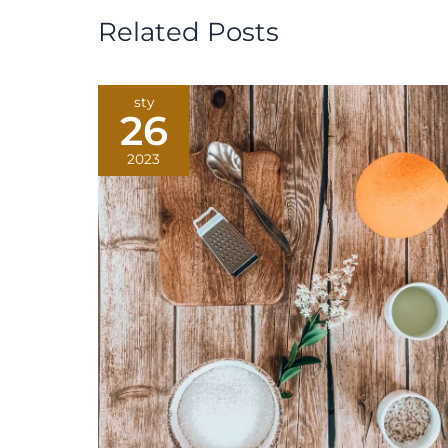
Related Posts
sty
26
2023