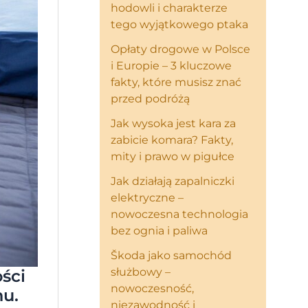
hodowli i charakterze
tego wyjątkowego ptaka
Opłaty drogowe w Polsce
i Europie – 3 kluczowe
fakty, które musisz znać
przed podróżą
Jak wysoka jest kara za
zabicie komara? Fakty,
mity i prawo w pigułce
Jak działają zapalniczki
elektryczne –
nowoczesna technologia
bez ognia i paliwa
Škoda jako samochód
służbowy –
ści
nowoczesność,
nu.
niezawodność i