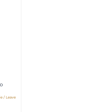
co
ie
/
Leave