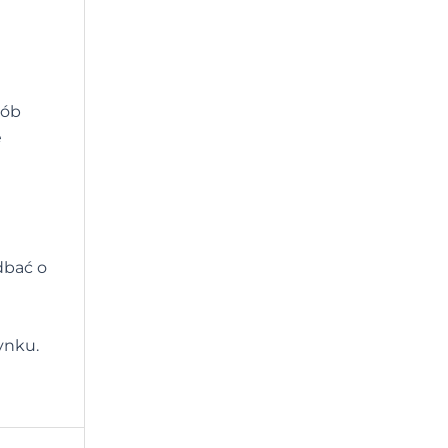
sób
e
dbać o
ynku.