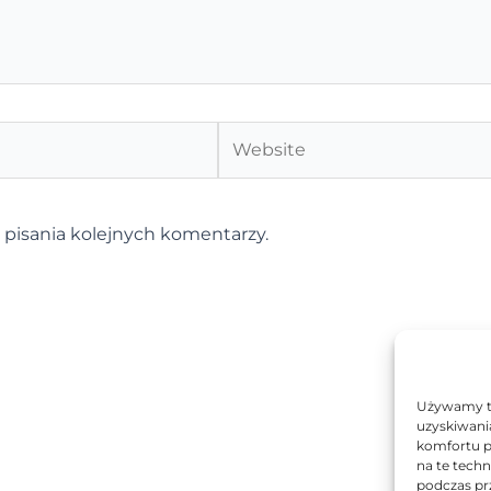
Website
 pisania kolejnych komentarzy.
Używamy te
uzyskiwani
komfortu p
na te tech
podczas prz