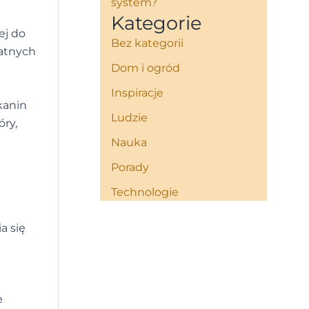
system?
Kategorie
ej do
Bez kategorii
katnych
Dom i ogród
Inspiracje
kanin
Ludzie
ry,
Nauka
Porady
Technologie
a się
e