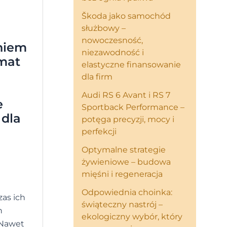
Škoda jako samochód
służbowy –
nowoczesność,
niem
niezawodność i
emat
elastyczne finansowanie
dla firm
Audi RS 6 Avant i RS 7
e
Sportback Performance –
 dla
potęga precyzji, mocy i
perfekcji
Optymalne strategie
żywieniowe – budowa
mięśni i regeneracja
Odpowiednia choinka:
zas ich
świąteczny nastrój –
h
ekologiczny wybór, który
 Nawet