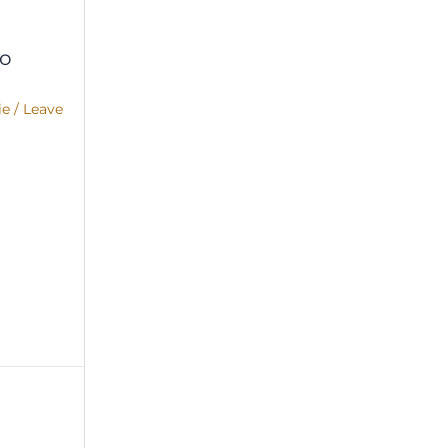
co
ie
/
Leave