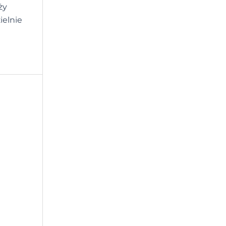
ży
ielnie