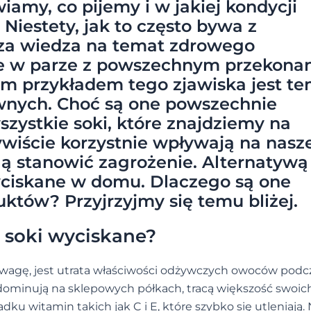
iamy, co pijemy i w jakiej kondycji
 Niestety, jak to często bywa z
za wiedza na temat zdrowego
ie w parze z powszechnym przekona
ym przykładem tego zjawiska jest t
nych. Choć są one powszechnie
zystkie soki, które znajdziemy na
wiście korzystnie wpływają na nasz
ą stanowić zagrożenie. Alternatywą
ciskane w domu. Dlaczego są one
któw? Przyjrzyjmy się temu bliżej.
 soki wyciskane?
 uwagę, jest utrata właściwości odżywczych owoców podc
 dominują na sklepowych półkach, tracą większość swoic
ku witamin takich jak C i E, które szybko się utleniają.