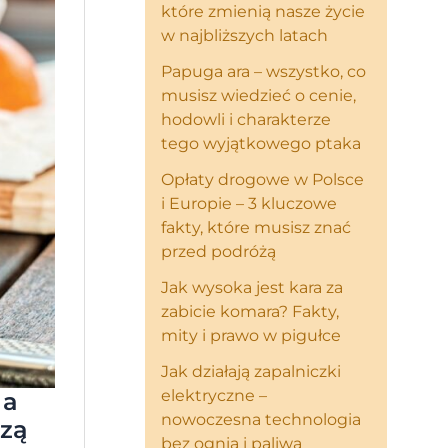
które zmienią nasze życie
w najbliższych latach
Papuga ara – wszystko, co
musisz wiedzieć o cenie,
hodowli i charakterze
tego wyjątkowego ptaka
Opłaty drogowe w Polsce
i Europie – 3 kluczowe
fakty, które musisz znać
przed podróżą
Jak wysoka jest kara za
zabicie komara? Fakty,
mity i prawo w pigułce
Jak działają zapalniczki
elektryczne –
 a
nowoczesna technologia
szą
bez ognia i paliwa