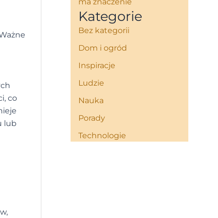
ma znaczenie
Kategorie
Bez kategorii
. Ważne
Dom i ogród
Inspiracje
Ludzie
ych
i, co
Nauka
ieje
Porady
u lub
Technologie
w,