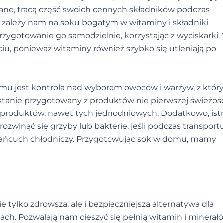
wane, tracą część swoich cennych składników podczas
li zależy nam na soku bogatym w witaminy i składniki
rzygotowanie go samodzielnie, korzystając z wyciskarki
ciu, ponieważ witaminy również szybko się utleniają po
omu jest kontrola nad wyborem owoców i warzyw, z któr
stanie przygotowany z produktów nie pierwszej świeżośc
oduktów, nawet tych jednodniowych. Dodatkowo, istn
zwinąć się grzyby lub bakterie, jeśli podczas transport
łańcuch chłodniczy. Przygotowując sok w domu, mamy
tylko zdrowsza, ale i bezpieczniejsza alternatywa dla
. Pozwalają nam cieszyć się pełnią witamin i minerałó