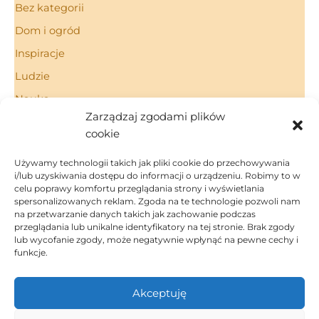
Bez kategorii
Dom i ogród
Inspiracje
Ludzie
Nauka
Zarządzaj zgodami plików
Porady
cookie
Technologie
Używamy technologii takich jak pliki cookie do przechowywania
i/lub uzyskiwania dostępu do informacji o urządzeniu. Robimy to w
celu poprawy komfortu przeglądania strony i wyświetlania
spersonalizowanych reklam. Zgoda na te technologie pozwoli nam
Strona Główna
na przetwarzanie danych takich jak zachowanie podczas
Regulamin
przeglądania lub unikalne identyfikatory na tej stronie. Brak zgody
Polityka Prywatności
lub wycofanie zgody, może negatywnie wpłynąć na pewne cechy i
funkcje.
Polityka Cookies
Kontakt
Akceptuję
Dom i ogród
Inspiracje