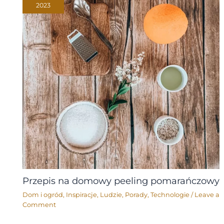
2023
Przepis na domowy peeling pomarańczowy
Dom i ogród
,
Inspiracje
,
Ludzie
,
Porady
,
Technologie
/
Leave a
Comment