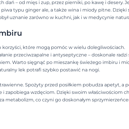
dań – od mięs i zup, przez pierniki, po kawę i desery. Je
piwa typu ginger ale, a także wina i miody pitne. Dzięk
ył uznanie zarówno w kuchni, jak i w medycynie natura
imbiru
 korzyści, które mogą pomóc w wielu dolegliwościach.
łanie przeciwzapalne i antyseptyczne – doskonale radzi 
niem. Warto sięgnąć po mieszankę świeżego imbiru i mi
turalny lek potrafi szybko postawić na nogi.
trawienne. Spożyty przed posiłkiem pobudza apetyt, a p
e i zapobiega wzdęciom. Dzięki swoim właściwościom ch
esza metabolizm, co czyni go doskonałym sprzymierzeńc