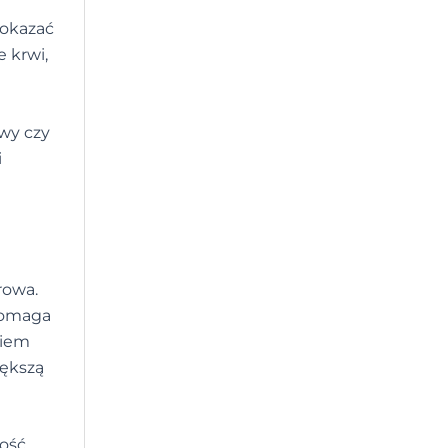
 okazać
 krwi,
owy czy
i
rowa.
 pomaga
kiem
iększą
ość