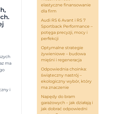
elastyczne finansowanie
h,
dla firm
ych.
Audi RS 6 Avant i RS 7
ej
Sportback Performance –
potęga precyzji, mocy i
perfekcji
Optymalne strategie
żywieniowe – budowa
jszych
mięśni i regeneracja
raz ma
Odpowiednia choinka:
ego
świąteczny nastrój –
ekologiczny wybór, który
ma znaczenie
zny i
Napędy do bram
garażowych – jak działają i
jak dobrać odpowiedni