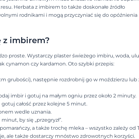
resu. Herbata z imbirem to także doskonałe źródło
wolnymi rodnikami i mogą przyczyniać się do opóźnienia
 z imbirem?
zo proste. Wystarczy plaster świeżego imbiru, woda, ul
 jak cynamon czy kardamon. Oto szybki przepis:
5 cm grubości), następnie rozdrobnij go w moździerzu lub 
odaj imbir i gotuj na małym ogniu przez około 2 minuty.
i gotuj całość przez kolejne 5 minut.
nem wedle uznania.
minut, by się „przegryzł”.
 pomarańczy, a także trochę mleka – wszystko zależy od
rzeje, ale także dostarczy mnóstwo zdrowotnych korzyści.