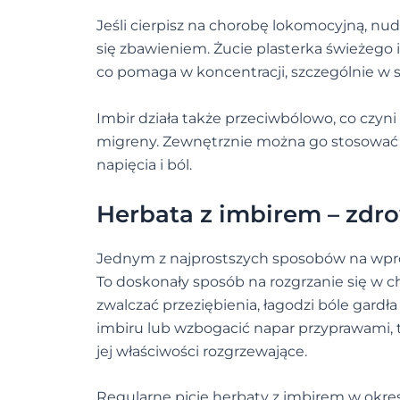
Jeśli cierpisz na chorobę lokomocyjną, nu
się zbawieniem. Żucie plasterka świeżego 
co pomaga w koncentracji, szczególnie w s
Imbir działa także przeciwbólowo, co czy
migreny. Zewnętrznie można go stosować w
napięcia i ból.
Herbata z imbirem – zdro
Jednym z najprostszych sposobów na wpro
To doskonały sposób na rozgrzanie się w 
zwalczać przeziębienia, łagodzi bóle gard
imbiru lub wzbogacić napar przyprawami,
jej właściwości rozgrzewające.
Regularne picie herbaty z imbirem w ok