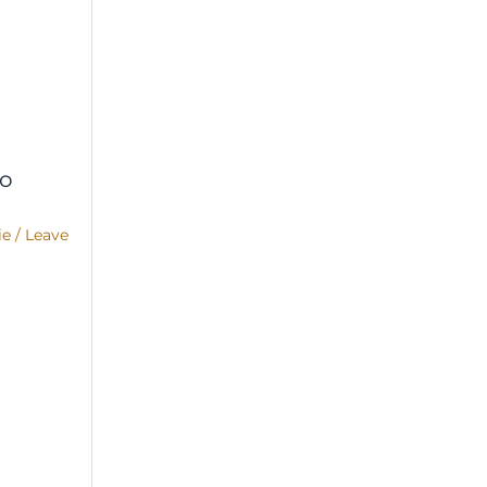
co
ie
/
Leave