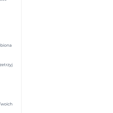
ubiona
zetrzyj
 Twoich