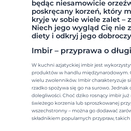
będąc niesamowicie orzeźwi
poskręcany korzeń, który 
kryje w sobie wiele zalet –
Niech jego wygląd Cię nie 
diety i odkryj jego dobrocz
Imbir – przyprawa o długie
W kuchni azjatyckiej imbir jest wykorzysty
produktów w handlu międzynarodowym. Ch
wielu zwolenników. Imbir charakteryzuje
rzadko spożywa się go na surowo. Jednak od
dolegliwości. Choć dziko rosnący imbir ju
świeżego korzenia lub sproszkowanej przyp
wszechstronny – można go dodawać zarówn
składnikiem popularnych przypraw, takich j