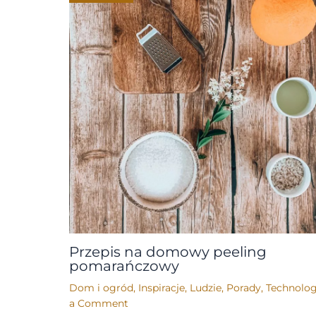
Przepis na domowy peeling
pomarańczowy
Dom i ogród
,
Inspiracje
,
Ludzie
,
Porady
,
Technolog
a Comment