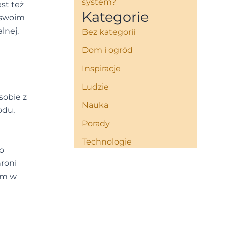
system?
st też
Kategorie
i swoim
lnej.
Bez kategorii
Dom i ogród
Inspiracje
Ludzie
sobie z
Nauka
odu,
Porady
Technologie
o
roni
em w