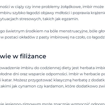
dności w ciąży czy inne problemy żołądkowe, imbir może
imbiru szybko łagodzi objawy mdłości i poprawia krążenie
ytuacjach stresowych, takich jak egzamin.
ni go świetnym środkiem na bóle menstruacyjne, bóle gł
 postaci okładów z pasty imbirowej na czoło, co łagodz
wie w filiżance
wadzenie imbiru do codziennej diety jest herbata imbi
chłodne dni oraz wsparcie odporności. Imbir w herbacie
ła i katar. Możesz przygotować klasyczną herbatę z dodat
 takimi jak cynamon czy kardamon, które dodatkowo zw
resie jesienno-zimowym może znacznie wzmocnić odporn