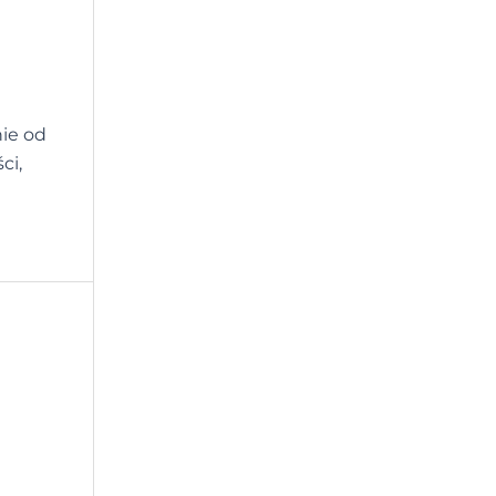
nie od
ci,