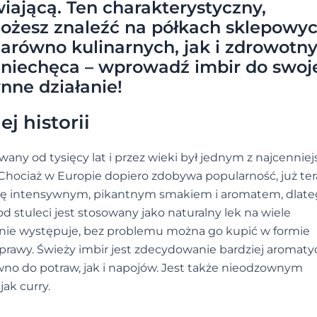
ającą. Ten charakterystyczny,
możesz znaleźć na półkach sklepowyc
 zarówno kulinarnych, jak i zdrowotn
zniechęca – wprowadź imbir do swoj
ynne działanie!
j historii
wany od tysięcy lat i przez wieki był jednym z najcennie
ociaż w Europie dopiero zdobywa popularność, już te
 się intensywnym, pikantnym smakiem i aromatem, dlat
 stuleci jest stosowany jako naturalny lek na wiele
ż nie występuje, bez problemu można go kupić w formie
rawy. Świeży imbir jest zdecydowanie bardziej aromatyc
o do potraw, jak i napojów. Jest także nieodzownym
ak curry.