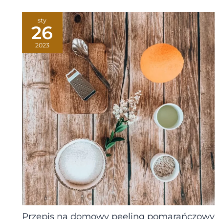
sty
26
2023
Przepis na domowy peeling pomarańczowy