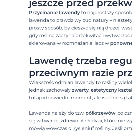
jeszcze przed przekw
Przycinanie lawendy
to najprostszy sposób
lawenda to prawdziwy cud natury – niestety, 
prosty sposób, by cieszyć się nią dłużej: w
gdy roślina zaczyna przekwitać i wytwarzać 
skierowana w rozmnażanie, lecz w
ponowne
Lawendę trzeba regul
przeciwnym razie prz
Większość odmian lawendy to rośliny wielole
jednak zachowały
zwarty, estetyczny kszta
tutaj odpowiedni moment, ale istotne są t
Lawenda należy do tzw.
półkrzewów
, co o
się w twarde, zdrewniałe łodygi, które nie 
mówią wówczas o „łysieniu” rośliny. Jeśli prze