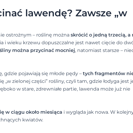
cinać lawendę? Zawsze „w
nie ostrożnym – roślinę można
skrócić o jedną trzecią, a
nia i wieku krzewu dopuszczalne jest nawet cięcie do dw
śliny można przycinać mocniej
, natomiast starsze – nie
, gdzie pojawiają się młode pędy –
tych fragmentów ni
 „w zielonej części” rośliny, czyli tam, gdzie łodyga jest 
głęboko w stare, zdrewniałe partie, lawenda może już nie
ię w ciągu około miesiąca
i wygląda jak nowa. W kolej
chnących kwiatów.