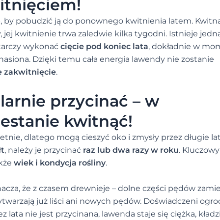
itnięciem!
, by pobudzić ją do ponownego kwitnienia latem. Kwitn
jej kwitnienie trwa zaledwie kilka tygodni. Istnieje jedn
ystarczy wykonać
cięcie pod koniec lata
, dokładnie w mo
nasiona. Dzięki temu cała energia lawendy nie zostanie
 zakwitnięcie
.
arnie przycinać – w
estanie kwitnąć!
tnie, dlatego mogą cieszyć oko i zmysły przez długie la
łt
, należy je przycinać
raz lub dwa razy w roku
. Kluczowy
akże
wiek i kondycja rośliny
.
znacza, że z czasem drewnieje – dolne części pędów zamie
wytwarzają już liści ani nowych pędów. Doświadczeni ogro
z lata nie jest przycinana, lawenda staje się ciężka, kładz