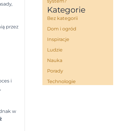
system?
asady,
Kategorie
Bez kategorii
nią przez
Dom i ogród
Inspiracje
Ludzie
Nauka
Porady
ces i
Technologie
,
ednak w
ż