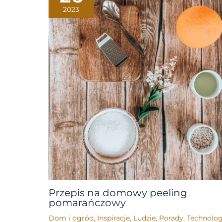
2023
Przepis na domowy peeling
pomarańczowy
Dom i ogród
,
Inspiracje
,
Ludzie
,
Porady
,
Technolog