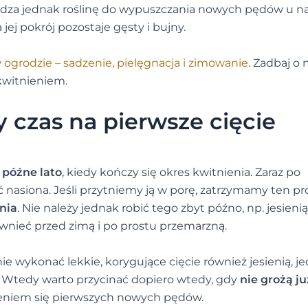
obudza jednak roślinę do wypuszczania nowych pędów u n
 a jej pokrój pozostaje gęsty i bujny.
ogrodzie – sadzenie, pielęgnacja i zimowanie
. Zadbaj o 
 kwitnieniem.
y czas na pierwsze cięcie
t
późne lato
, kiedy kończy się okres kwitnienia. Zaraz po
nasiona. Jeśli przytniemy ją w porę, zatrzymamy ten pro
nia
. Nie należy jednak robić tego zbyt późno, np. jesienią
nieć przed zimą i po prostu przemarzną.
 wykonać lekkie, korygujące cięcie również jesienią, j
y. Wtedy warto przycinać dopiero wtedy, gdy
nie grożą ju
wieniem się pierwszych nowych pędów.