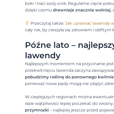
boki i traci swój urok. Regularne cięcie p
dzięki czemu
drewnieje znacznie wolniej
,
Przeczytaj także:
Jak uprawiać lawendę w 
cały rok, by cieszyła się zdrowiem i obfitym
Późne lato – najlepsz
lawendy
Najlepszym momentem na przycinanie jes
przekwitnięciu lawenda zaczyna zawiązywać 
pobudzimy roślinę do ponownego kwitnie
ponieważ nowe pędy mogą nie zdążyć zdrew
W cieplejszych regionach można ewentualnie
razie wątpliwości lepiej poczekać do wiosn
przymrozki
– najlepiej jeszcze przed poja