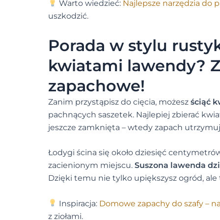
Warto wiedzieć:
Najlepsze narzędzia do pr
uszkodzić.
Porada w stylu rusty
kwiatami lawendy? Z
zapachowe!
Zanim przystąpisz do cięcia, możesz
ściąć 
pachnących saszetek. Najlepiej zbierać kwi
jeszcze zamknięta – wtedy zapach utrzymuje
Łodygi ścina się około dziesięć centymetr
zacienionym miejscu.
Suszona lawenda dzi
Dzięki temu nie tylko upiększysz ogród, al
Inspiracja:
Domowe zapachy do szafy – na
z ziołami.