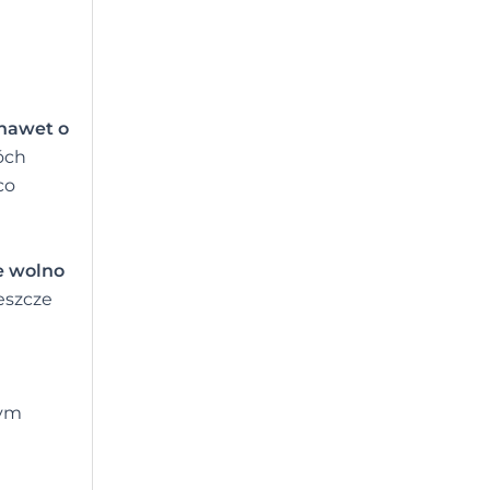
 nawet o
óch
co
e wolno
jeszcze
nym