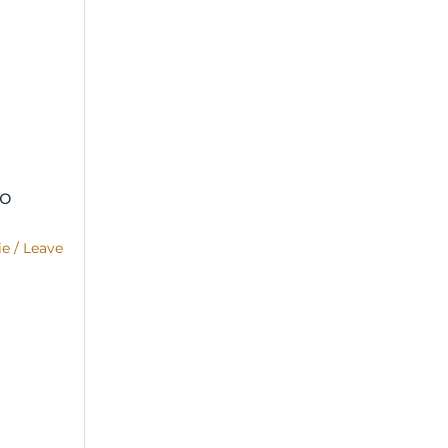
co
ie
/
Leave