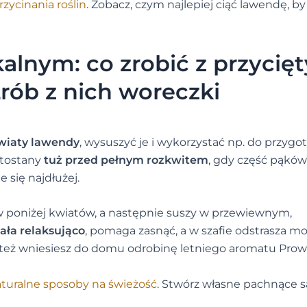
zycinania roślin
. Zobacz, czym najlepiej ciąć lawendę, by 
kalnym: co zrobić z przycię
rób z nich woreczki
kwiaty lawendy
, wysuszyć je i wykorzystać np. do przyg
atostany
tuż przed pełnym rozkwitem
, gdy część pąków
 się najdłużej.
ów poniżej kwiatów, a następnie suszy w przewiewnym,
ała relaksująco
, pomaga zasnąć, a w szafie odstrasza mo
e też wniesiesz do domu odrobinę letniego aromatu Prowa
turalne sposoby na świeżość
. Stwórz własne pachnące s