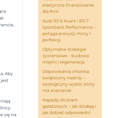
elastyczne finansowanie
ąca
dla firm
ak
Audi RS 6 Avant i RS 7
mencie,
Sportback Performance –
potęga precyzji, mocy i
perfekcji
Optymalne strategie
żywieniowe – budowa
mięśni i regeneracja
Odpowiednia choinka:
ta. Aby
świąteczny nastrój –
 jest
ekologiczny wybór, który
ma znaczenie
Napędy do bram
niają
garażowych – jak działają i
dnicy
jak dobrać odpowiedni
ie się na