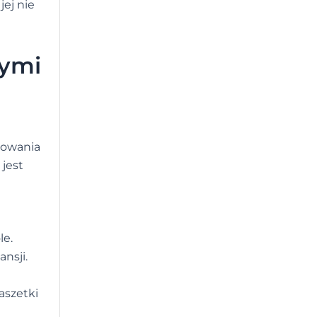
jej nie
tymi
otowania
 jest
le.
nsji.
aszetki