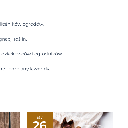
iłośników ogrodów.
nacji roślin.
 działkowców i ogrodników.
ne i odmiany lawendy.
sty
26