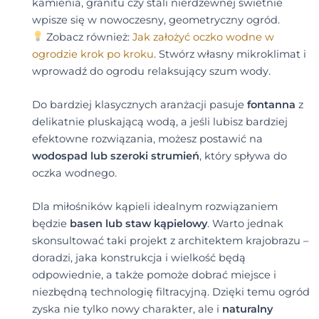
kamienia, granitu czy stali nierdzewnej świetnie
wpisze się w nowoczesny, geometryczny ogród.
Zobacz również:
Jak założyć oczko wodne w
ogrodzie krok po kroku
. Stwórz własny mikroklimat i
wprowadź do ogrodu relaksujący szum wody.
Do bardziej klasycznych aranżacji pasuje
fontanna
z
delikatnie pluskającą wodą, a jeśli lubisz bardziej
efektowne rozwiązania, możesz postawić na
wodospad lub szeroki strumień
, który spływa do
oczka wodnego.
Dla miłośników kąpieli idealnym rozwiązaniem
będzie
basen lub staw kąpielowy
. Warto jednak
skonsultować taki projekt z architektem krajobrazu –
doradzi, jaka konstrukcja i wielkość będą
odpowiednie, a także pomoże dobrać miejsce i
niezbędną technologię filtracyjną. Dzięki temu ogród
zyska nie tylko nowy charakter, ale i
naturalny