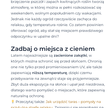
brzęczenie pszczół i zapach kwitnących roślin tworzą
atmosferę, w której można w pełni rozkoszować się
weekendem, wolnym popołudniem czy wakacjami.
Jednak nie każdy ogród rzeczywiście zachęca do
relaksu, gdy temperatura rośnie. Co zatem powinien
oferować ogród, aby stał się miejscem prawdziwego
odpoczynku w upalne dni?
Zadbaj o miejsca z cieniem
Latem najważniejsze są
zacienione zakątki
, w
których można schronić się przed słońcem. Chronią
one nie tylko przed promieniowaniem UV, ale także
zapewniają
niższą temperaturę
, dzięki czemu
przebywanie na zewnątrz staje się przyjemniejsze.
Zbyt duża ekspozycja na słońce i upał jest niezdrowa,
dlatego warto pomyśleć o miejscach, które zapewnią
naturalną ochronę.
Przeczytaj także:
Jak urządzić taras – pomysły na
przytulną strefę relaksu
. Zainspiruj się sposobami na