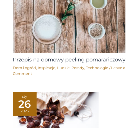
Przepis na domowy peeling pomarańczowy
Dom i ogród
,
Inspiracje
,
Ludzie
,
Porady
,
Technologie
/
Leave a
Comment
sty
26
2023