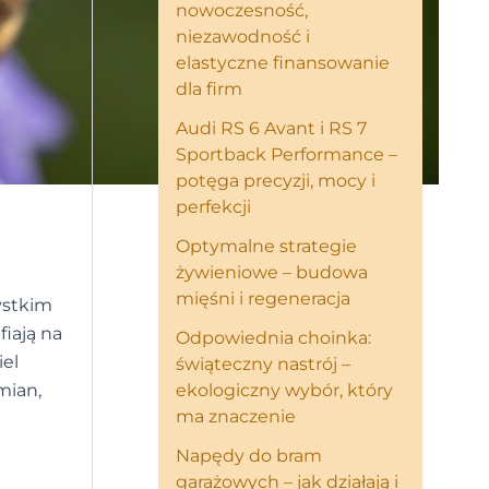
nowoczesność,
niezawodność i
elastyczne finansowanie
dla firm
Audi RS 6 Avant i RS 7
Sportback Performance –
potęga precyzji, mocy i
perfekcji
Optymalne strategie
żywieniowe – budowa
mięśni i regeneracja
ystkim
fiają na
Odpowiednia choinka:
iel
świąteczny nastrój –
mian,
ekologiczny wybór, który
ma znaczenie
Napędy do bram
garażowych – jak działają i