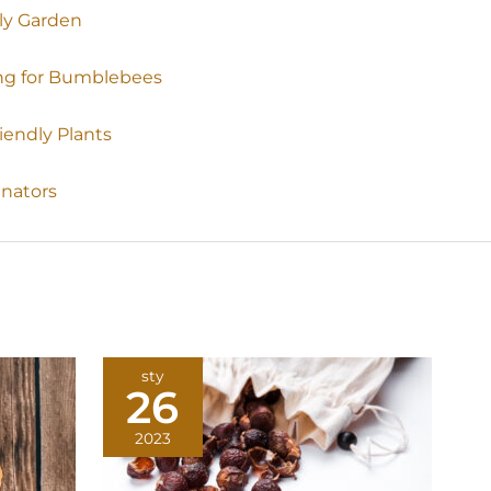
ly Garden
ng for Bumblebees
iendly Plants
inators
sty
26
2023