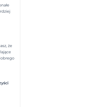
onałe
rdziej
asz, że
lające
 dobrego
zyści