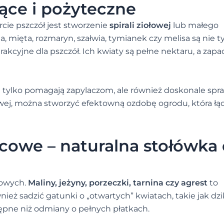
nące i pożyteczne
ie pszczół jest stworzenie
spirali ziołowej
lub małego
, mięta, rozmaryn, szałwia, tymianek czy melisa są nie t
rakcyjne dla pszczół. Ich kwiaty są pełne nektaru, a zapa
ie tylko pomagają zapylaczom, ale również doskonale spr
ołowej, można stworzyć efektowną ozdobę ogrodu, która łą
cowe – naturalna stołówka 
cowych.
Maliny, jeżyny, porzeczki, tarnina czy agrest
to
ież sadzić gatunki o „otwartych” kwiatach, takie jak dzik
ępne niż odmiany o pełnych płatkach.