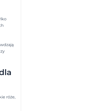
ylko
ch
awdzają
czy
dla
ie róże,