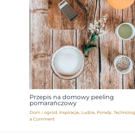
Przepis na domowy peeling
pomarańczowy
Dom i ogród
,
Inspiracje
,
Ludzie
,
Porady
,
Technolog
a Comment