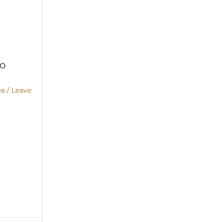
co
ie
/
Leave