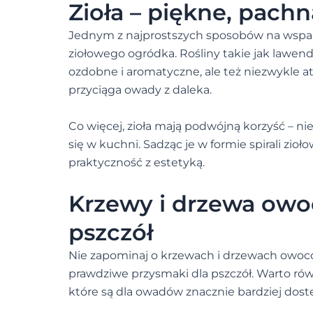
Zioła – piękne, pach
Jednym z najprostszych sposobów na wsparc
ziołowego ogródka. Rośliny takie jak lawenda
ozdobne i aromatyczne, ale też niezwykle at
przyciąga owady z daleka.
Co więcej, zioła mają podwójną korzyść – n
się w kuchni. Sadząc je w formie spirali zi
praktyczność z estetyką.
Krzewy i drzewa owo
pszczół
Nie zapominaj o krzewach i drzewach owo
prawdziwe przysmaki dla pszczół. Warto równ
które są dla owadów znacznie bardziej dost