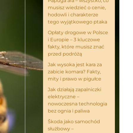
Papuga ara – wszystko, co
musisz wiedzieć o cenie,
hodowli i charakterze
tego wyjątkowego ptaka
Opłaty drogowe w Polsce
i Europie – 3 kluczowe
fakty, które musisz znać
przed podróżą
Jak wysoka jest kara za
zabicie komara? Fakty,
mity i prawo w pigułce
Jak działają zapalniczki
elektryczne –
nowoczesna technologia
bez ognia i paliwa
Škoda jako samochód
służbowy –