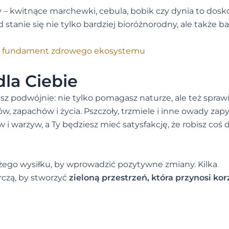
– kwitnące marchewki, cebula, bobik czy dynia to dosk
 stanie się nie tylko bardziej bioróżnorodny, ale także ba
to fundament zdrowego ekosystemu
dla Ciebie
z podwójnie: nie tylko pomagasz naturze, ale też sprawi
ów, zapachów i życia. Pszczoły, trzmiele i inne owady zapy
 i warzyw, a Ty będziesz mieć satysfakcję, że robisz coś
użego wysiłku, by wprowadzić pozytywne zmiany. Kilka
rczą, by stworzyć
zieloną przestrzeń, która przynosi kor