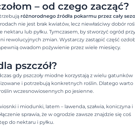
czołom – od czego zacząć?
otrzebują
różnorodnego źródła pokarmu przez cały sez
odach nie jest brak kwiatów, lecz niewłaściwy dobór rośl
le nektaru lub pyłku. Tymczasem, by stworzyć ogród prz
ni rewolucyjnych zmian. Wystarczy zastąpić część ozd
apewnią owadom pożywienie przez wiele miesięcy.
dla pszczół?
dczas gdy pszczoły miodne korzystają z wielu gatunków
lizowane i potrzebują konkretnych roślin. Dlatego warto
roślin wczesnowiosennych po jesienne.
iosnki i miodunki, latem – lawenda, szałwia, koniczyna i
połączenie sprawia, że w ogrodzie zawsze znajdzie się coś
tęp do nektaru i pyłku.