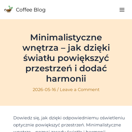
Skip
Coffee Blog
to
Mai
content
Me
Minimalistyczne
wnętrza – jak dzięki
światłu powiększyć
przestrzeń i dodać
harmonii
2026-05-16
/
Leave a Comment
Dowiedz się, jak dzięki odpowiedniemu oświetleniu
optycznie powiększyć przestrzeń. Minimalistyczne
wnętrza – poznaj zasady światła i harmonii.