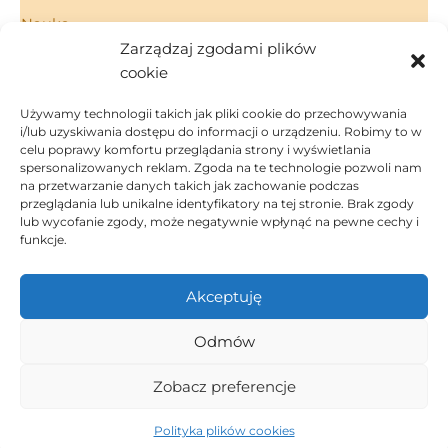
Nauka
Zarządzaj zgodami plików
Porady
cookie
Technologie
Używamy technologii takich jak pliki cookie do przechowywania
i/lub uzyskiwania dostępu do informacji o urządzeniu. Robimy to w
celu poprawy komfortu przeglądania strony i wyświetlania
spersonalizowanych reklam. Zgoda na te technologie pozwoli nam
Strona Główna
na przetwarzanie danych takich jak zachowanie podczas
Regulamin
przeglądania lub unikalne identyfikatory na tej stronie. Brak zgody
Polityka Prywatności
lub wycofanie zgody, może negatywnie wpłynąć na pewne cechy i
funkcje.
Polityka Cookies
Kontakt
Akceptuję
Dom i ogród
Inspiracje
Odmów
Porady
Ludzie
Zobacz preferencje
Technologie
Copyright © 2026 Coffee Blog
Polityka plików cookies