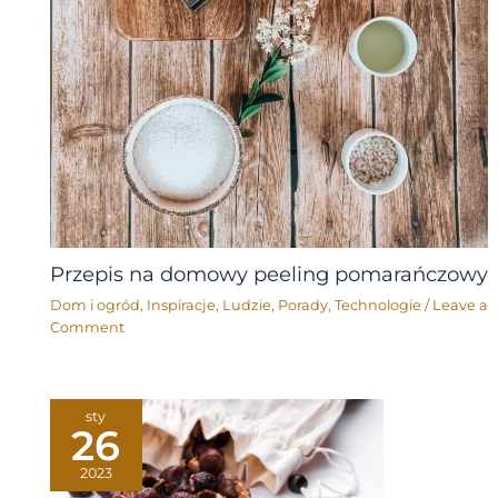
Przepis na domowy peeling pomarańczowy
Dom i ogród
,
Inspiracje
,
Ludzie
,
Porady
,
Technologie
/
Leave a
Comment
sty
26
2023