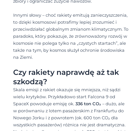
zbiory i ograniczać zużycie nawozów.
Innymi słowy – choć rakiety emitują zanieczyszczenia,
to dzięki kosmosowi potrafimy lepiej zrozumieć i
przeciwdziałać globalnym zmianom klimatycznym. To
paradoks, który pokazuje, że zrównoważony rozwój w
kosmosie nie polega tylko na „czystych startach”, ale
także na tym, by kosmos służył ochronie środowiska
na Ziemi.
Czy rakiety naprawdę aż tak
szkodzą?
Skala emisji z rakiet okazuje się mniejsza, niż sądzi
wielu krytyków. Przykładowo start Falcona 9 od
SpaceX powoduje emisję ok.
336 ton CO₂
– dużo, ale
w porównaniu z lotem pasażerskim z Frankfurtu do
Nowego Jorku i z powrotem (ok. 600 ton CO₂ dla
wszystkich pasażerów) różnica nie jest dramatyczna.