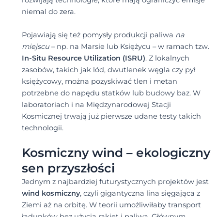
rozwijają technologie, które mają ograniczyć emisje
niemal do zera.
Pojawiają się też pomysły produkcji paliwa
na
miejscu
– np. na Marsie lub Księżycu – w ramach tzw.
In-Situ Resource Utilization (ISRU)
. Z lokalnych
zasobów, takich jak lód, dwutlenek węgla czy pył
księżycowy, można pozyskiwać tlen i metan
potrzebne do napędu statków lub budowy baz. W
laboratoriach i na Międzynarodowej Stacji
Kosmicznej trwają już pierwsze udane testy takich
technologii.
Kosmiczny wind – ekologiczny
sen przyszłości
Jednym z najbardziej futurystycznych projektów jest
wind kosmiczny
, czyli gigantyczna lina sięgająca z
Ziemi aż na orbitę. W teorii umożliwiłaby transport
ładunków bez użycia rakiet i paliwa. Głównym