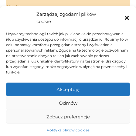
Nauka
Zarządzaj zgodami plików
Porady
cookie
Technologie
Używamy technologii takich jak pliki cookie do przechowywania
i/lub uzyskiwania dostępu do informacji o urządzeniu. Robimy to w
celu poprawy komfortu przeglądania strony i wyświetlania
spersonalizowanych reklam. Zgoda na te technologie pozwoli nam
Strona Główna
na przetwarzanie danych takich jak zachowanie podczas
Regulamin
przeglądania lub unikalne identyfikatory na tej stronie. Brak zgody
Polityka Prywatności
lub wycofanie zgody, może negatywnie wpłynąć na pewne cechy i
funkcje.
Polityka Cookies
Kontakt
Akceptuję
Dom i ogród
Inspiracje
Odmów
Porady
Ludzie
Zobacz preferencje
Technologie
Copyright © 2026 Coffee Blog
Polityka plików cookies