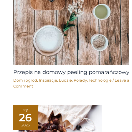
Przepis na domowy peeling pomarańczowy
Dom i ogród
,
Inspiracje
,
Ludzie
,
Porady
,
Technologie
/
Leave a
Comment
sty
26
2023