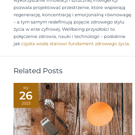
wykorzystanie innowacji i sztucznej inteligencji
pozwala projektować przestrzenie, które wspierają
regenerację, koncentrację i emocjonalną równowagę
– a tym samym redefiniują pojęcie zdrowego stylu
życia w erze cyfrowej. Wellbeing przyszłości to
połączenie zdrowia, nauki i technologii – podobnie
jak
czysta woda stanowi fundament zdrowego życia
.
Related Posts
sty
26
2023