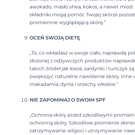
awokado, masło shea, kokos, a nawet miód. 
składniki mogą pomóc Twojej skórze pozostać
promiennie wyglądającą skórę.”
OCEŃ SWOJĄ DIETĘ
„To, co wkładasz w swoje ciało, naprawdę p
złożonej z odżywczych produktów naprawdę
takich źródeł jak łosoś, sardynki i tuńczy
zwiększyć naturalne nawilżenie skóry. Inne w
makadamia, dynia i orzechy włoskie.”
NIE ZAPOMINAJ O SWOIM SPF
„Ochrona skóry przed szkodliwymi promieni
ochronną skóry. Szkodliwe promienie słonec
zatrzymywanie wilgoci i utrzymywanie nawil