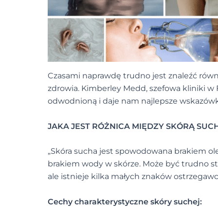
Czasami naprawdę trudno jest znaleźć równo
zdrowia. Kimberley Medd, szefowa kliniki w
odwodnioną i daje nam najlepsze wskazówki,
JAKA JEST RÓŻNICA MIĘDZY SKÓRĄ SU
„Skóra sucha jest spowodowana brakiem ol
brakiem wody w skórze. Może być trudno stwi
ale istnieje kilka małych znaków ostrzegaw
Cechy charakterystyczne skóry suchej: