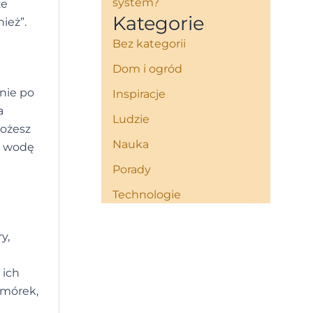
system?
że
Kategorie
ież”.
Bez kategorii
Dom i ogród
nie po
Inspiracje
a
Ludzie
możesz
Nauka
sz wodę
Porady
Technologie
y,
 ich
omórek,