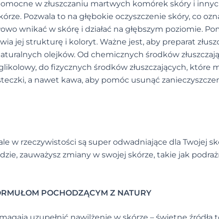
pomocne w złuszczaniu martwych komórek skóry i inny
kórze. Pozwala to na głębokie oczyszczenie skóry, co ozn
łowo wnikać w skórę i działać na głębszym poziomie. P
wia jej strukturę i koloryt. Ważne jest, aby preparat złusz
ej naturalnych olejków. Od chemicznych środków złuszczaj
 glikolowy, do fizycznych środków złuszczających, które 
steczki, a nawet kawa, aby pomóc usunąć zanieczyszczen
 w rzeczywistości są super odwadniające dla Twojej skó
odzie, zauważysz zmiany w swojej skórze, takie jak podraż
 FORMUŁOM POCHODZĄCYM Z NATURY
omagają uzupełnić nawilżenie w skórze – świetne źródła t