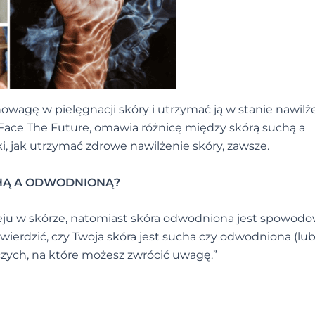
wagę w pielęgnacji skóry i utrzymać ją w stanie nawilże
 Face The Future, omawia różnicę między skórą suchą a
 jak utrzymać zdrowe nawilżenie skóry, zawsze.
CHĄ A ODWODNIONĄ?
eju w skórze, natomiast skóra odwodniona jest spowod
erdzić, czy Twoja skóra jest sucha czy odwodniona (lub 
czych, na które możesz zwrócić uwagę.”