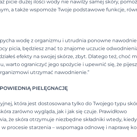
aż picie dużej ilości wody nie nawilży samej skóry, pomo
m, a także wspomoże Twoje podstawowe funkcje, równ
 wypycha wodę z organizmu i utrudnia ponowne nawodnie
 nocy picia, będziesz znać to znajome uczucie odwodnieni
iałeś efekty na swojej skórze, zbyt. Dlatego też, choć 
u, warto ograniczyć jego spożycie i upewnić się, że pije
organizmowi utrzymać nawodnienie.”
DPOWIEDNIĄ PIELĘGNACJĘ
nej, która jest dostosowana tylko do Twojego typu skór
skóra zarówno wygląda, jak i jak się czuje. Prawidłowo
a, że skóra otrzymuje niezbędne składniki wtedy, kiedy
ę w procesie starzenia – wspomaga odnowę i naprawę k