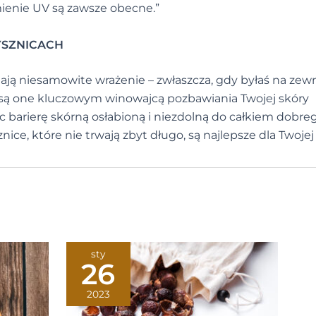
ienie UV są zawsze obecne.”
RYSZNICACH
iają niesamowite wrażenie – zwłaszcza, gdy byłaś na zew
i są one kluczowym winowajcą pozbawiania Twojej skóry
c barierę skórną osłabioną i niezdolną do całkiem dobre
nice, które nie trwają zbyt długo, są najlepsze dla Twojej 
sty
26
2023