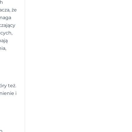
ch
acza, że
omaga
czający
ących,
mają
ia,
ry też.
nienie i
o