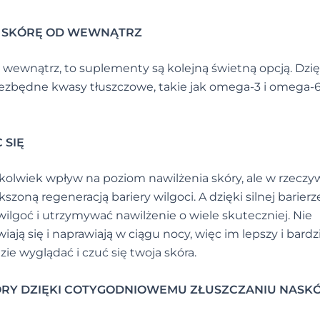
Ć SKÓRĘ OD WEWNĄTRZ
od wewnątrz, to suplementy są kolejną świetną opcją. Dzię
iezbędne kwasy tłuszczowe, takie jak omega-3 i omega-6
 SIĘ
kolwiek wpływ na poziom nawilżenia skóry, ale w rzeczyw
szoną regeneracją bariery wilgoci. A dzięki silnej barierz
ilgoć i utrzymywać nawilżenie o wiele skuteczniej. Nie
ją się i naprawiają w ciągu nocy, więc im lepszy i bardz
zie wyglądać i czuć się twoja skóra.
KÓRY DZIĘKI COTYGODNIOWEMU ZŁUSZCZANIU NAS