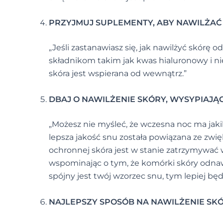
PRZYJMUJ SUPLEMENTY, ABY NAWILŻA
„Jeśli zastanawiasz się, jak nawilżyć skórę 
składnikom takim jak kwas hialuronowy i n
skóra jest wspierana od wewnątrz.”
DBAJ O NAWILŻENIE SKÓRY, WYSYPIAJĄC
„Możesz nie myśleć, że wczesna noc ma jaki
lepsza jakość snu została powiązana ze zwięk
ochronnej skóra jest w stanie zatrzymywać w
wspominając o tym, że komórki skóry odnawia
spójny jest twój wzorzec snu, tym lepiej będ
NAJLEPSZY SPOSÓB NA NAWILŻENIE S