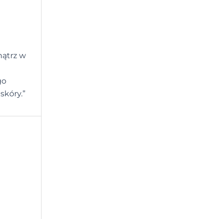
nątrz w
go
skóry.”