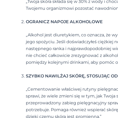
„Twoja skóra składa się w 30% z wody i choci
Twojemu organizmowi pozostać nawodniony
OGRANICZ NAPOJE ALKOHOLOWE
„Alkohol jest diuretykiem, co oznacza, że
jego spożyciu. Jeśli doświadczyłeś ciężkiej
następnego ranka i najprawdopodobniej widz
nie chcieć całkowicie zrezygnować z alkohol
pomiędzy kolejnymi drinkami, aby pomóc 
SZYBKO NAWILŻAJ SKÓRĘ, STOSUJĄC O
„Cementowanie właściwej rutyny pielęgnacyj
sprawi, że wiele zmieni się w tym, jak Twoja 
przeprowadzony zabieg pielęgnacyjny sprawi
potrzebuje. Pomaga również wspierać skór
dzięki czemu skóra jest promienna.”