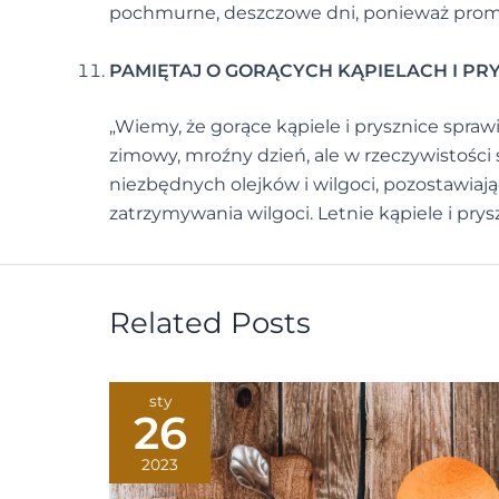
pochmurne, deszczowe dni, ponieważ prom
PAMIĘTAJ O GORĄCYCH KĄPIELACH I P
„Wiemy, że gorące kąpiele i prysznice spraw
zimowy, mroźny dzień, ale w rzeczywistośc
niezbędnych olejków i wilgoci, pozostawiają
zatrzymywania wilgoci. Letnie kąpiele i prysz
Related Posts
sty
26
2023