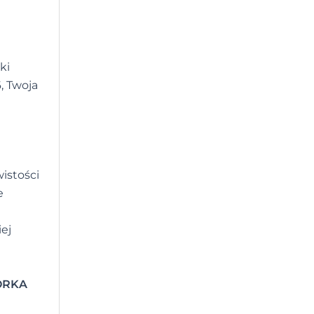
ki
, Twoja
istości
e
iej
KÓRKA