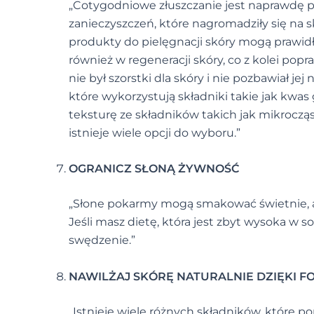
„Cotygodniowe złuszczanie jest naprawdę 
zanieczyszczeń, które nagromadziły się na s
produkty do pielęgnacji skóry mogą prawid
również w regeneracji skóry, co z kolei popra
nie był szorstki dla skóry i nie pozbawiał j
które wykorzystują składniki takie jak kwas
teksturę ze składników takich jak mikroczą
istnieje wiele opcji do wyboru.”
OGRANICZ SŁONĄ ŻYWNOŚĆ
„Słone pokarmy mogą smakować świetnie, ale
Jeśli masz dietę, która jest zbyt wysoka w s
swędzenie.”
NAWILŻAJ SKÓRĘ NATURALNIE DZIĘKI
„Istnieje wiele różnych składników, które p