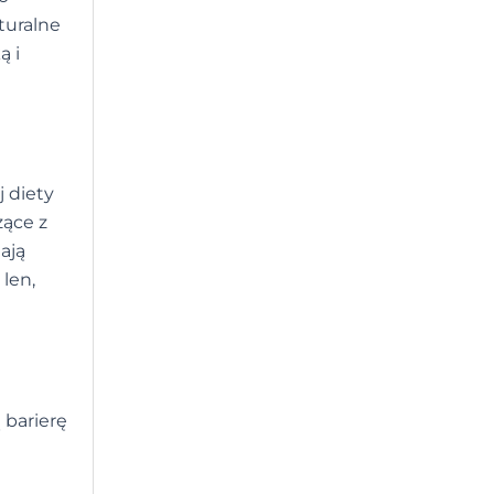
turalne
ą i
j diety
ące z
ają
 len,
 barierę