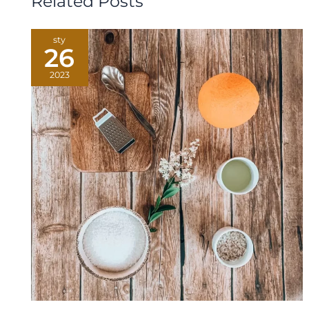
Related Posts
sty
26
2023