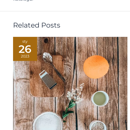
Related Posts
sty
26
2023