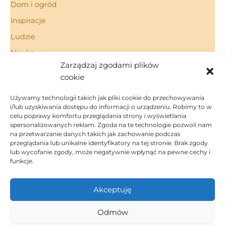
Dom i ogród
Inspiracje
Ludzie
Nauka
Zarządzaj zgodami plików
Porady
cookie
Technologie
Używamy technologii takich jak pliki cookie do przechowywania
i/lub uzyskiwania dostępu do informacji o urządzeniu. Robimy to w
celu poprawy komfortu przeglądania strony i wyświetlania
spersonalizowanych reklam. Zgoda na te technologie pozwoli nam
Strona Główna
na przetwarzanie danych takich jak zachowanie podczas
Regulamin
przeglądania lub unikalne identyfikatory na tej stronie. Brak zgody
Polityka Prywatności
lub wycofanie zgody, może negatywnie wpłynąć na pewne cechy i
funkcje.
Polityka Cookies
Kontakt
Akceptuję
Dom i ogród
Inspiracje
Odmów
Porady