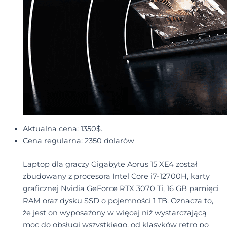
Aktualna cena: 1350$.
Cena regularna: 2350 dolarów
Laptop dla graczy Gigabyte Aorus 15 XE4 został
zbudowany z procesora Intel Core i7-12700H, karty
graficznej Nvidia GeForce RTX 3070 Ti, 16 GB pamięci
RAM oraz dysku SSD o pojemności 1 TB. Oznacza to,
że jest on wyposażony w więcej niż wystarczającą
moc do obsługi wszystkiego, od klasyków retro po