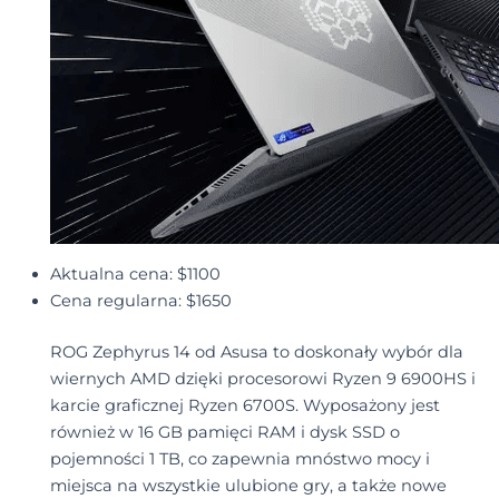
Aktualna cena: $1100
Cena regularna: $1650
ROG Zephyrus 14 od Asusa to doskonały wybór dla
wiernych AMD dzięki procesorowi Ryzen 9 6900HS i
karcie graficznej Ryzen 6700S. Wyposażony jest
również w 16 GB pamięci RAM i dysk SSD o
pojemności 1 TB, co zapewnia mnóstwo mocy i
miejsca na wszystkie ulubione gry, a także nowe