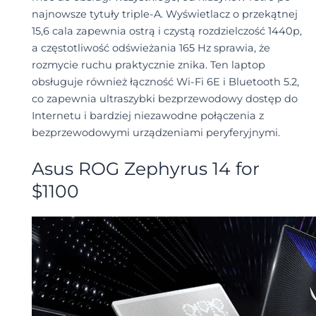
najnowsze tytuły triple-A. Wyświetlacz o przekątnej
15,6 cala zapewnia ostrą i czystą rozdzielczość 1440p,
a częstotliwość odświeżania 165 Hz sprawia, że
rozmycie ruchu praktycznie znika. Ten laptop
obsługuje również łączność Wi-Fi 6E i Bluetooth 5.2,
co zapewnia ultraszybki bezprzewodowy dostęp do
Internetu i bardziej niezawodne połączenia z
bezprzewodowymi urządzeniami peryferyjnymi.
Asus ROG Zephyrus 14 for
$1100