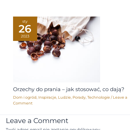
sty
26
2023
Orzechy do prania – jak stosować, co dają?
Dom i ogród
,
Inspiracje
,
Ludzie
,
Porady
,
Technologie
/
Leave a
Comment
Leave a Comment
Twój adres email nie zostanie opublikowany.