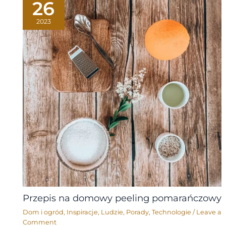
26
2023
Przepis na domowy peeling pomarańczowy
Dom i ogród
,
Inspiracje
,
Ludzie
,
Porady
,
Technologie
/
Leave a
Comment