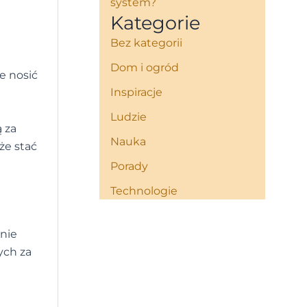
system?
Kategorie
Bez kategorii
Dom i ogród
ie nosić
Inspiracje
Ludzie
ą za
Nauka
że stać
Porady
Technologie
anie
ych za