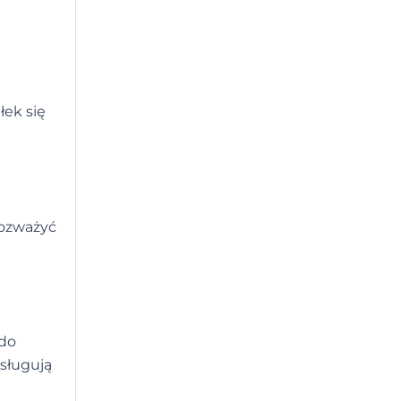
łek się
rozważyć
 do
bsługują