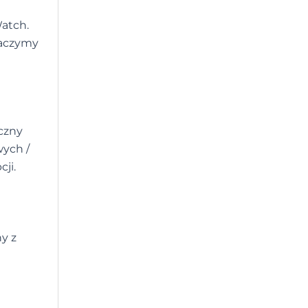
Watch.
baczymy
yczny
wych /
ji.
y z