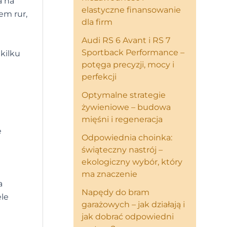
a na
elastyczne finansowanie
em rur,
dla firm
Audi RS 6 Avant i RS 7
Sportback Performance –
kilku
potęga precyzji, mocy i
perfekcji
Optymalne strategie
żywieniowe – budowa
mięśni i regeneracja
e
Odpowiednia choinka:
świąteczny nastrój –
ekologiczny wybór, który
ma znaczenie
a
Napędy do bram
ele
garażowych – jak działają i
jak dobrać odpowiedni