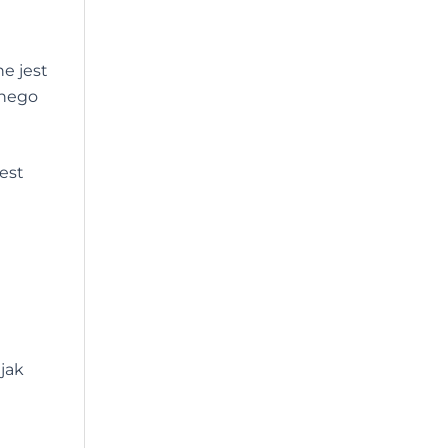
ne jest
tnego
jest
 jak