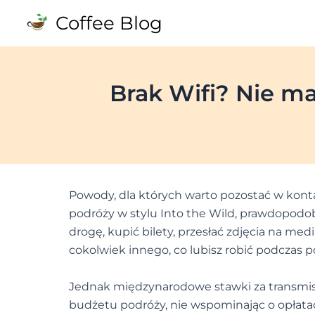
Skip
Coffee Blog
to
content
Brak Wifi? Nie m
Powody, dla których warto pozostać w kontak
podróży w stylu Into the Wild, prawdopodo
drogę, kupić bilety, przesłać zdjęcia na med
cokolwiek innego, co lubisz robić podczas p
Jednak międzynarodowe stawki za transmisj
budżetu podróży, nie wspominając o opłatac