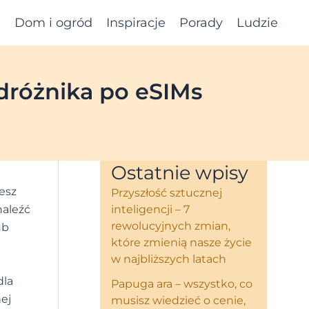
e
Dom i ogród
Inspiracje
Porady
Ludzie
dróżnika po eSIMs
Ostatnie wpisy
esz
Przyszłość sztucznej
naleźć
inteligencji – 7
rewolucyjnych zmian,
ub
które zmienią nasze życie
w najbliższych latach
dla
Papuga ara – wszystko, co
ej
musisz wiedzieć o cenie,