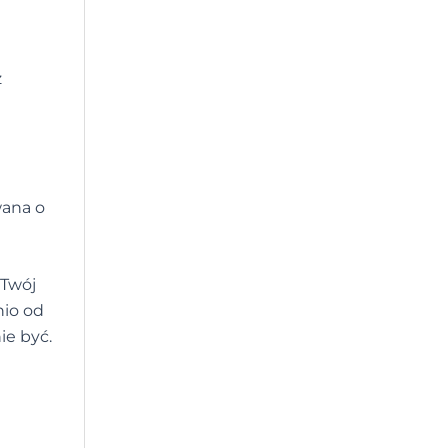
z
wana o
 Twój
nio od
ie być.