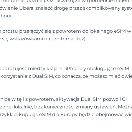
 ten temat później). Oznacza to, że w momencie trafieni
mówienie Ubera, znaleźć drogę przez skomplikowany syst
 hour.
prostu przełączyć się z powrotem do lokalnego eSIM w 
ić się wskazówkami na ten temat też).
 podróżujesz między krajami. iPhone’y obsługujące eSIM
 korzystanie z Dual SIM, co oznacza, że możesz mieć dwi
ranice w tę i z powrotem, aktywacja Dual SIM pozwoli Ci
zonej lokalnie, bez konieczności zmiany ustawień. Możn
przykład, kupując eSIM dla Europy będzie obejmować wi