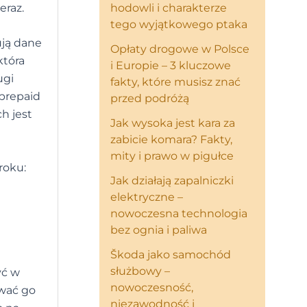
eraz.
hodowli i charakterze
tego wyjątkowego ptaka
ują dane
Opłaty drogowe w Polsce
która
i Europie – 3 kluczowe
ugi
fakty, które musisz znać
 prepaid
przed podróżą
h jest
Jak wysoka jest kara za
zabicie komara? Fakty,
mity i prawo w pigułce
roku:
Jak działają zapalniczki
elektryczne –
nowoczesna technologia
bez ognia i paliwa
Škoda jako samochód
służbowy –
yć w
nowoczesność,
ować go
niezawodność i