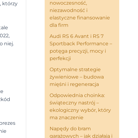
nowoczesność,
, którzy
niezawodność i
elastyczne finansowanie
dla firm
tale
022,
Audi RS 6 Avant i RS 7
 niej.
Sportback Performance –
potęga precyzji, mocy i
perfekcji
Optymalne strategie
żywieniowe – budowa
mięśni i regeneracja
że
Odpowiednia choinka:
zkód
świąteczny nastrój –
ekologiczny wybór, który
ma znaczenie
 prezes
Napędy do bram
nie
garażowych – jak działają i