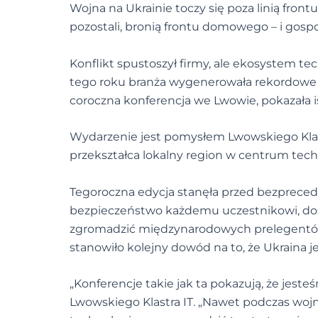
Wojna na Ukrainie toczy się poza linią frontu
pozostali, bronią frontu domowego – i gospo
Konflikt spustoszył firmy, ale ekosystem t
tego roku branża wygenerowała rekordowe 2
coroczna konferencja we Lwowie, pokazała ist
Wydarzenie jest pomysłem Lwowskiego Klastr
przekształca lokalny region w centrum tec
Tegoroczna edycja stanęła przed bezprece
bezpieczeństwo każdemu uczestnikowi, dost
zgromadzić międzynarodowych prelegentów 
stanowiło kolejny dowód na to, że Ukraina jes
„Konferencje takie jak ta pokazują, że jest
Lwowskiego Klastra IT. „Nawet podczas woj