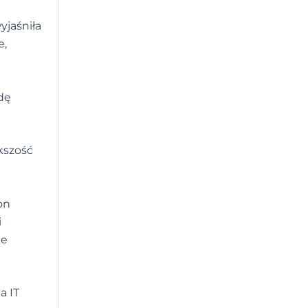
yjaśniła
e,
dę
kszość
on
i
ie
a IT