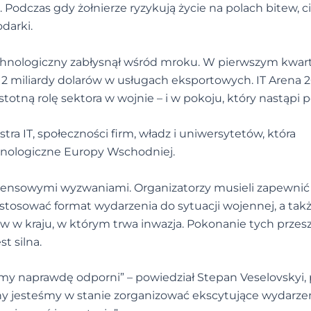
. Podczas gdy żołnierze ryzykują życie na polach bitew, ci
darki.
echnologiczny zabłysnął wśród mroku. W pierwszym kwar
 miliardy dolarów w usługach eksportowych. IT Arena 2
otną rolę sektora w wojnie – i w pokoju, który nastąpi po
a IT, społeczności firm, władz i uniwersytetów, która
hnologiczne Europy Wschodniej.
densowymi wyzwaniami. Organizatorzy musieli zapewnić
osować format wydarzenia do sytuacji wojennej, a tak
w kraju, w którym trwa inwazja. Pokonanie tych przes
t silna.
eśmy naprawdę odporni” – powiedział Stepan Veselovskyi,
ny jesteśmy w stanie zorganizować ekscytujące wydarze