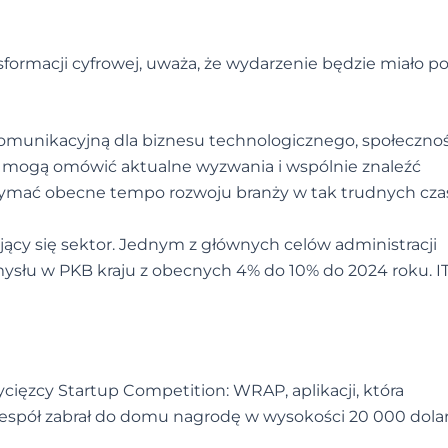
sformacji cyfrowej, uważa, że wydarzenie będzie miało p
omunikacyjną dla biznesu technologicznego, społecznośc
ze mogą omówić aktualne wyzwania i wspólnie znaleźć
rzymać obecne tempo rozwoju branży w tak trudnych cza
ący się sektor. Jednym z głównych celów administracji
mysłu w PKB kraju z obecnych 4% do 10% do 2024 roku. I
cięzcy Startup Competition: WRAP, aplikacji, która
espół zabrał do domu nagrodę w wysokości 20 000 dola