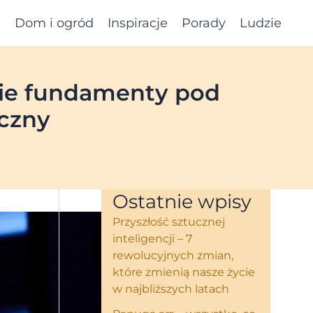
e
Dom i ogród
Inspiracje
Porady
Ludzie
dzie fundamenty pod
czny
Ostatnie wpisy
Przyszłość sztucznej
inteligencji – 7
rewolucyjnych zmian,
które zmienią nasze życie
w najbliższych latach