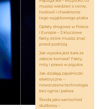
Papuga ara – wszystko, co
musisz wiedzieć o cenie,
hodowli i charakterze
tego wyjątkowego ptaka
Opłaty drogowe w Polsce
i Europie – 3 kluczowe
fakty, które musisz znać
przed podróżą
Jak wysoka jest kara za
zabicie komara? Fakty,
mity i prawo w pigułce
Jak działają zapalniczki
elektryczne –
nowoczesna technologia
bez ognia i paliwa
Škoda jako samochód
służbowy –