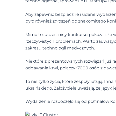
technologiczne, sprowadzić tu startupy i pr
Aby zapewnić bezpieczne i udane wydarzeni
było również zgłoszeń do znakomitego konk
Mimo to, uczestnicy konkursu pokazali, że 
rzeczywistych problemach. Warto zauważyć, ż
zakresu technologii medycznych.
Niektóre z prezentowanych rozwiązań już r
oddawania krwi, połączył 7000 osób z dawc
To nie tylko życia, które zespoły ratują. Inna
ukraińskiego. Założyciele uważają, że języ
Wydarzenie rozpoczęło się od półfinałów k