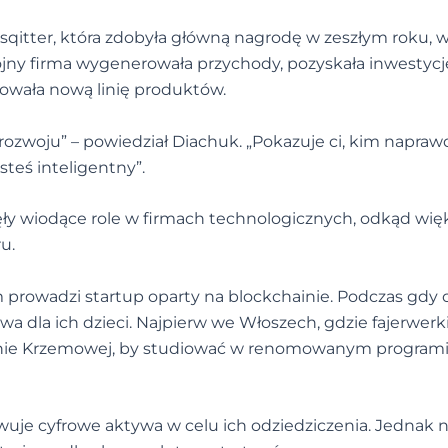
sqitter, która zdobyła główną nagrodę w zeszłym roku, w
ny firma wygenerowała przychody, pozyskała inwestycj
cowała nową linię produktów.
 rozwoju” – powiedział Diachuk. „Pokazuje ci, kim napraw
esteś inteligentny”.
jęły wiodące role w firmach technologicznych, odkąd wię
u.
m prowadzi startup oparty na blockchainie. Podczas gdy 
wa dla ich dzieci. Najpierw we Włoszech, gdzie fajerwerk
olinie Krzemowej, by studiować w renomowanym program
uje cyfrowe aktywa w celu ich odziedziczenia. Jednak n