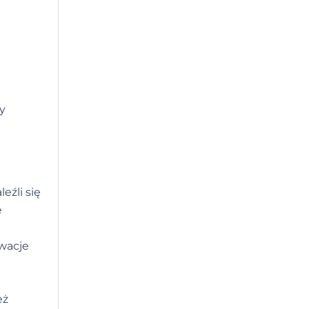
y
eźli się
e
wacje
eż