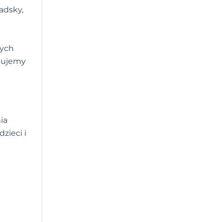
adsky,
nych
anujemy
ia
zieci i