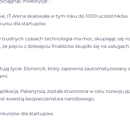
zyciągnąć inwestycje”.
e, IT Arena skalowała w tym roku do 1000 uczestników.
ursu dla startupów.
w trudnych czasach technologia ma moc, skupiając się n
e pięciu z dziesięciu finalistów skupiło się na usługach
atują życie. DonorUA, który zapewnia zautomatyzowany
ami.
 aplikacja, Palianytsia, została stworzona w celu rozwoju j
k jest kwestią bezpieczeństwa narodowego.
onkursów dla startupów.