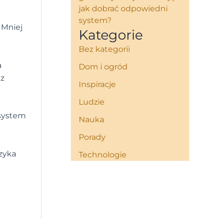
jak dobrać odpowiedni
system?
 Mniej
Kategorie
Bez kategorii
a
Dom i ogród
 z
Inspiracje
Ludzie
 system
Nauka
Porady
ęzyka
Technologie