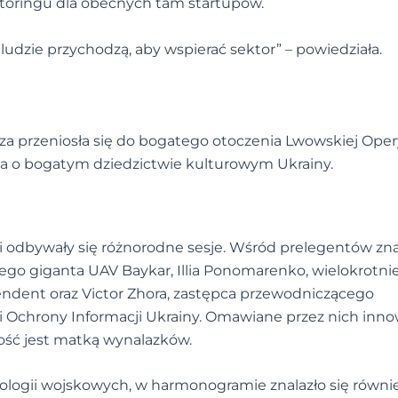
toringu dla obecnych tam startupów.
udzie przychodzą, aby wspierać sektor” – powiedziała.
za przeniosła się do bogatego otoczenia Lwowskiej Oper
a o bogatym dziedzictwie kulturowym Ukrainy.
i odbywały się różnorodne sesje. Wśród prelegentów znal
iego giganta UAV Baykar, Illia Ponomarenko, wielokrotni
ndent oraz Victor Zhora, zastępca przewodniczącego
i Ochrony Informacji Ukrainy. Omawiane przez nich inno
ość jest matką wynalazków.
logii wojskowych, w harmonogramie znalazło się równi