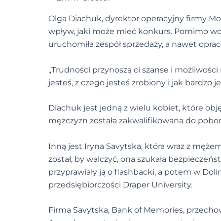
Olga Diachuk, dyrektor operacyjny firmy Mo
wpływ, jaki może mieć konkurs. Pomimo woj
uruchomiła zespół sprzedaży, a nawet opra
„Trudności przynoszą ci szanse i możliwości
jesteś, z czego jesteś zrobiony i jak bardzo j
Diachuk jest jedną z wielu kobiet, które ob
mężczyzn została zakwalifikowana do pobor
Inną jest Iryna Savytska, która wraz z męże
został, by walczyć, ona szukała bezpieczeńst
przyprawiały ją o flashbacki, a potem w D
przedsiębiorczości Draper University.
Firma Savytska, Bank of Memories, przechow