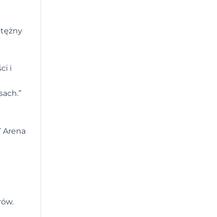
otężny
i i
sach.”
T Arena
rów.