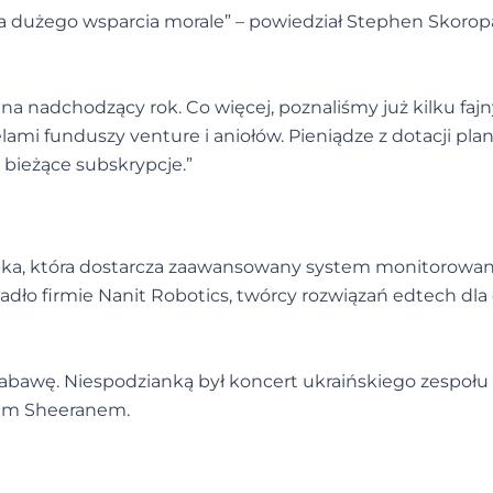
 dużego wsparcia morale” – powiedział Stephen Skorop
a nadchodzący rok. Co więcej, poznaliśmy już kilku faj
lami funduszy venture i aniołów. Pieniądze z dotacji pl
 bieżące subskrypcje.”
ka, która dostarcza zaawansowany system monitorowan
padło firmie Nanit Robotics, twórcy rozwiązań edtech dla d
zabawę. Niespodzianką był koncert ukraińskiego zespołu
Edem Sheeranem.