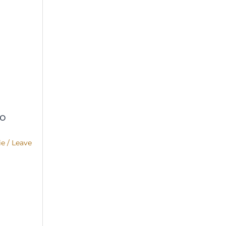
co
ie
/
Leave