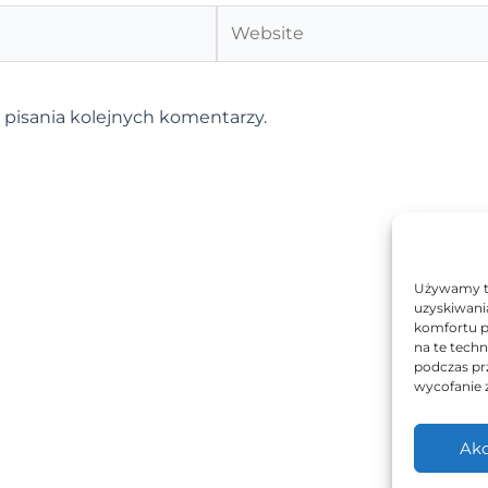
Website
 pisania kolejnych komentarzy.
Używamy te
uzyskiwani
komfortu p
na te tech
podczas prz
wycofanie 
Akc