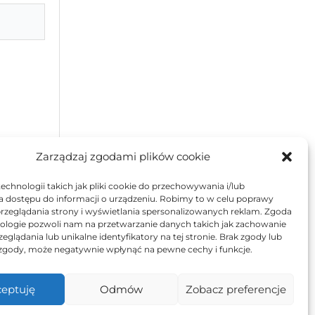
Zarządzaj zgodami plików cookie
chnologii takich jak pliki cookie do przechowywania i/lub
a dostępu do informacji o urządzeniu. Robimy to w celu poprawy
rzeglądania strony i wyświetlania spersonalizowanych reklam. Zgoda
nologie pozwoli nam na przetwarzanie danych takich jak zachowanie
eglądania lub unikalne identyfikatory na tej stronie. Brak zgody lub
Dom i ogród
zgody, może negatywnie wpłynąć na pewne cechy i funkcje.
Inspiracje
Porady
eptuję
Odmów
Zobacz preferencje
Ludzie
Technologie