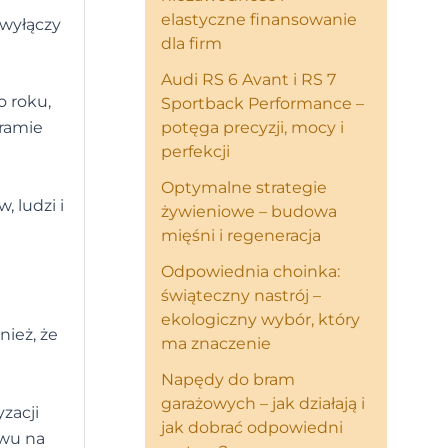
elastyczne finansowanie
 wyłączy
dla firm
Audi RS 6 Avant i RS 7
o roku,
Sportback Performance –
potęga precyzji, mocy i
gramie
perfekcji
Optymalne strategie
, ludzi i
żywieniowe – budowa
mięśni i regeneracja
Odpowiednia choinka:
świąteczny nastrój –
ekologiczny wybór, który
ież, że
ma znaczenie
Napędy do bram
garażowych – jak działają i
zacji
jak dobrać odpowiedni
ywu na