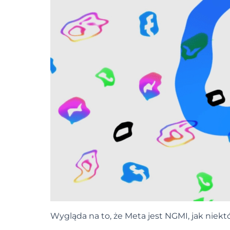
Wygląda na to, że Meta jest NGMI, jak niekt