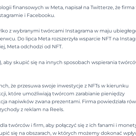
ologii finansowych w Meta, napisał na Twitterze, że firma
Instagramie i Facebooku.
tylko z wybranymi twórcami Instagrama w maju ubiegłeg
rwcu. Do lipca Meta rozszerzyła wsparcie NFT na Insta
iej, Meta odchodzi od NFT.
), aby skupić się na innych sposobach wspierania twórców
ch, że przesuwa swoje inwestycje z NFTs w kierunku
cji, które umożliwiają twórcom zarabianie pieniędzy
kcja napiwków zwana prezentami. Firma powiedziała równ
zychody z reklam na Reels.
la twórców i firm, aby połączyć się z ich fanami i monety
kupić się na obszarach, w których możemy dokonać wpł