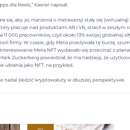
ps dla Reels,” Kasriel napisał.
ra się, aby jej marzenia o metawersji stały się (wirtualną)
który pracuje nad produktami AR i VR, stracił w zeszłym r
a 11 000 pracowników, czyli około 13% swojej globalnej sił
torii firmy. W czasie, gdy Meta przeżywała tę burzę, szu
ainteresowanie Meta NFT wydawało się przecinać z plan
 Mark Zuckerberg powiedział, że ma nadzieję, że użytko
 ubrania jako NFT, na przykład.
e nadal śledzić kryptowaluty w dłuższej perspektywie.
sty