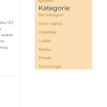
system?
Kategorie
Bez kategorii
oku 13,7
Dom i ogród
y
Inspiracje
m wokół
Ludzie
ami
wnicy
Nauka
Porady
Technologie