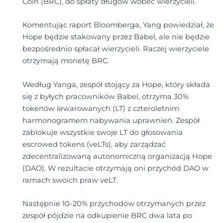
Coin (BRC), do spłaty długów wobec wierzycieli.
Komentując raport Bloomberga, Yang powiedział, że
Hope będzie stakowany przez Babel, ale nie będzie
bezpośrednio spłacał wierzycieli. Raczej wierzyciele
otrzymają monetę BRC.
Według Yanga, zespół stojący za Hope, który składa
się z byłych pracowników Babel, otrzyma 30%
tokenów lewarowanych (LT) z czteroletnim
harmonogramem nabywania uprawnień. Zespół
zablokuje wszystkie swoje LT do głosowania
escrowed tokens (veLTs), aby zarządzać
zdecentralizowaną autonomiczną organizacją Hope
(DAO). W rezultacie otrzymają oni przychód DAO w
ramach swoich praw veLT.
Następnie 10-20% przychodów otrzymanych przez
zespół pójdzie na odkupienie BRC dwa lata po