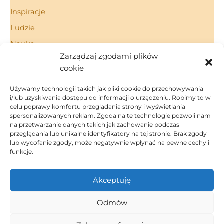
Inspiracje
Ludzie
Nauka
Zarządzaj zgodami plików
Porady
cookie
Technologie
Używamy technologii takich jak pliki cookie do przechowywania
i/lub uzyskiwania dostępu do informacji o urządzeniu. Robimy to w
celu poprawy komfortu przeglądania strony i wyświetlania
spersonalizowanych reklam. Zgoda na te technologie pozwoli nam
Strona Główna
na przetwarzanie danych takich jak zachowanie podczas
Regulamin
przeglądania lub unikalne identyfikatory na tej stronie. Brak zgody
Polityka Prywatności
lub wycofanie zgody, może negatywnie wpłynąć na pewne cechy i
funkcje.
Polityka Cookies
Kontakt
Akceptuję
Dom i ogród
Inspiracje
Odmów
Porady
Ludzie