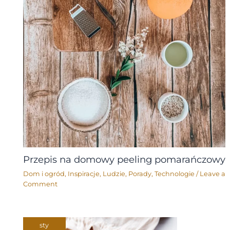
Przepis na domowy peeling pomarańczowy
Dom i ogród
,
Inspiracje
,
Ludzie
,
Porady
,
Technologie
/
Leave a
Comment
sty