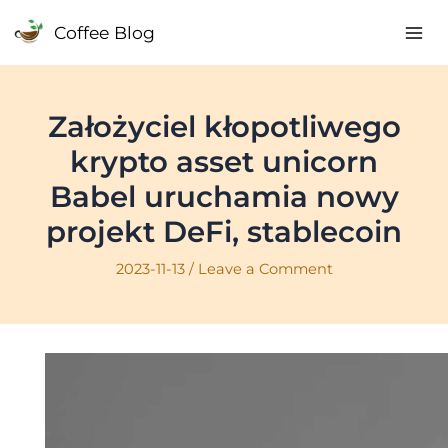
Skip
Coffee Blog
to
Mai
content
Me
Założyciel kłopotliwego
krypto asset unicorn
Babel uruchamia nowy
projekt DeFi, stablecoin
2023-11-13
/
Leave a Comment