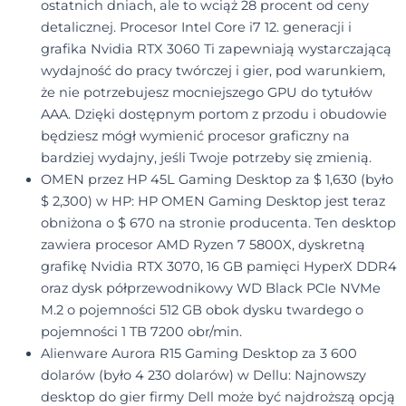
ostatnich dniach, ale to wciąż 28 procent od ceny
detalicznej. Procesor Intel Core i7 12. generacji i
grafika Nvidia RTX 3060 Ti zapewniają wystarczającą
wydajność do pracy twórczej i gier, pod warunkiem,
że nie potrzebujesz mocniejszego GPU do tytułów
AAA. Dzięki dostępnym portom z przodu i obudowie
będziesz mógł wymienić procesor graficzny na
bardziej wydajny, jeśli Twoje potrzeby się zmienią.
OMEN przez HP 45L Gaming Desktop za $ 1,630 (było
$ 2,300) w HP: HP OMEN Gaming Desktop jest teraz
obniżona o $ 670 na stronie producenta. Ten desktop
zawiera procesor AMD Ryzen 7 5800X, dyskretną
grafikę Nvidia RTX 3070, 16 GB pamięci HyperX DDR4
oraz dysk półprzewodnikowy WD Black PCIe NVMe
M.2 o pojemności 512 GB obok dysku twardego o
pojemności 1 TB 7200 obr/min.
Alienware Aurora R15 Gaming Desktop za 3 600
dolarów (było 4 230 dolarów) w Dellu: Najnowszy
desktop do gier firmy Dell może być najdroższą opcją