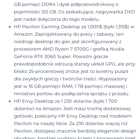
GB pamięci DDR4 i dysk półprzewodnikowy o
pojemności 512 GB. Co zaskakujące, nagrywarka DVD
jest nadal dołączona do tego modelu.
HP Pavilion Gaming Desktop za 1,000$ (było 1,315$) w
Amazon: Zaprojektowany do pracy i zabawy, ten
niedrogi desktop do gier jest skonfigurowany z
procesorem AMD Ryzen 7 5700G i grafiką Nvidia
GeForce RTX 2060 Super. Poważni gracze
prawdopodobnie odrzucą starszy układ GPU, ale przy
blisko 25-procentowej zniżce jest to świetny pulpit
dla zwykłych graczy i twórców treści. Wyposażony
jest w 16 GB pamięci RAM, 1 TB pamięci masowej i
mnóstwo portów do podłączenia sprzętu z przodu.
HP Envy Desktop za 1 230 dolarów (było 1 700
dolarów) na Amazon: Jeśli masz trochę dodatkowej
gotówki, polecamy HP Envy Desktop nad modelem
Pavilion na naszej liście. Za 230 dolarów więcej niż
Pavilion, dostajesz znacznie bardziej elegancki design
obudowy, bardziej wydajny krzem z procesorem Intel