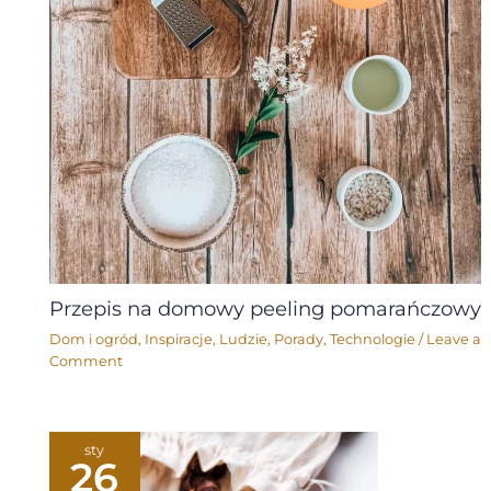
Przepis na domowy peeling pomarańczowy
Dom i ogród
,
Inspiracje
,
Ludzie
,
Porady
,
Technologie
/
Leave a
Comment
sty
26