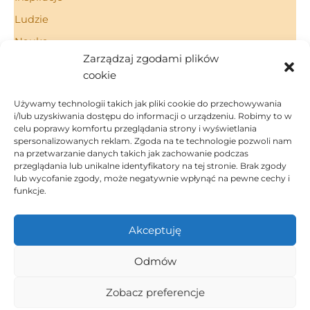
Ludzie
Nauka
Zarządzaj zgodami plików
Porady
cookie
Technologie
Używamy technologii takich jak pliki cookie do przechowywania
i/lub uzyskiwania dostępu do informacji o urządzeniu. Robimy to w
celu poprawy komfortu przeglądania strony i wyświetlania
spersonalizowanych reklam. Zgoda na te technologie pozwoli nam
Strona Główna
na przetwarzanie danych takich jak zachowanie podczas
Regulamin
przeglądania lub unikalne identyfikatory na tej stronie. Brak zgody
Polityka Prywatności
lub wycofanie zgody, może negatywnie wpłynąć na pewne cechy i
funkcje.
Polityka Cookies
Kontakt
Akceptuję
Dom i ogród
Inspiracje
Odmów
Porady
Ludzie
Zobacz preferencje
Technologie