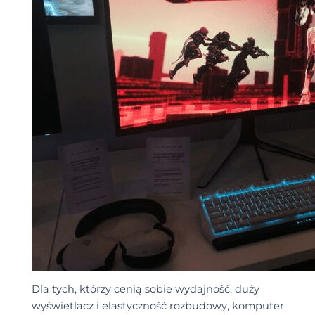
Dla tych, którzy cenią sobie wydajność, duży
wyświetlacz i elastyczność rozbudowy, komputer