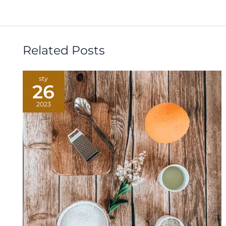
Related Posts
sty
26
2023