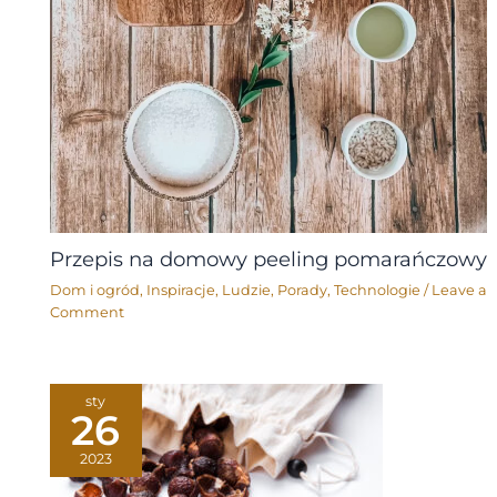
Przepis na domowy peeling pomarańczowy
Dom i ogród
,
Inspiracje
,
Ludzie
,
Porady
,
Technologie
/
Leave a
Comment
sty
26
2023