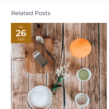
Related Posts
sty
26
2023