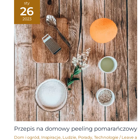
sty
26
2023
Przepis na domowy peeling pomarańczowy
Dom i ogród
,
Inspiracje
,
Ludzie
,
Porady
,
Technologie
/
Leave a