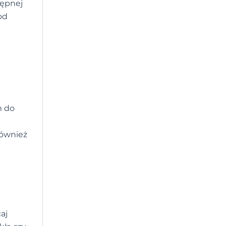
tępnej
od
m do
również
aj