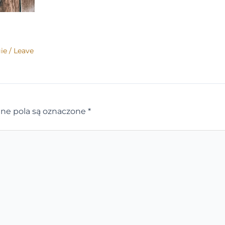
ie
/
Leave
e pola są oznaczone
*