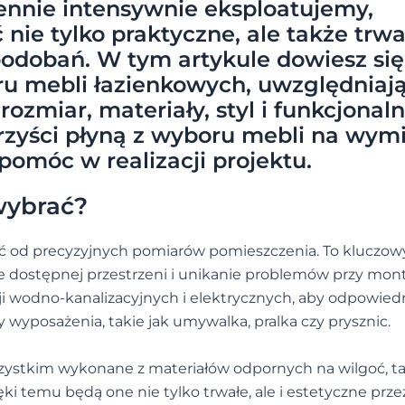
ennie intensywnie eksploatujemy,
ie tylko praktyczne, ale także trwał
dobań. W tym artykule dowiesz się,
u mebli łazienkowych, uwzględniaj
ozmiar, materiały, styl i funkcjonaln
rzyści płyną z wyboru mebli na wymi
pomóc w realizacji projektu.
wybrać?
ząć od precyzyjnych pomiarów pomieszczenia. To kluczowy
 dostępnej przestrzeni i unikanie problemów przy mon
ji wodno-kanalizacyjnych i elektrycznych, aby odpowied
wyposażenia, takie jak umywalka, pralka czy prysznic.
ystkim wykonane z materiałów odpornych na wilgoć, t
ięki temu będą one nie tylko trwałe, ale i estetyczne prze