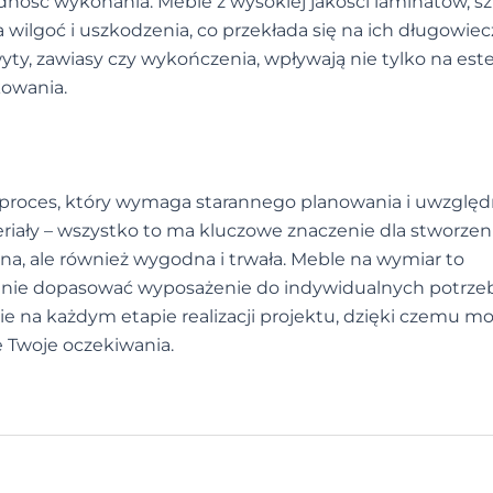
ność wykonania. Meble z wysokiej jakości laminatów, sz
 wilgoć i uszkodzenia, co przekłada się na ich długowiec
yty, zawiasy czy wykończenia, wpływają nie tylko na est
kowania.
 proces, który wymaga starannego planowania i uwzględ
eriały – wszystko to ma kluczowe znaczenie dla stworzen
czna, ale również wygodna i trwała. Meble na wymiar to
alnie dopasować wyposażenie do indywidualnych potrzeb
 na każdym etapie realizacji projektu, dzięki czemu m
ie Twoje oczekiwania.