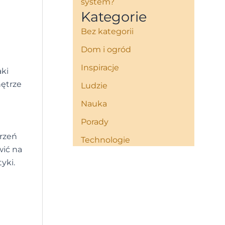
system?
Kategorie
Bez kategorii
Dom i ogród
Inspiracje
aki
nętrze
Ludzie
Nauka
Porady
trzeń
Technologie
wić na
yki.