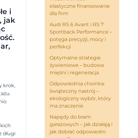
elastyczne finansowanie
e i
dla firm
 jak
Audi RS 6 Avant i RS 7
ąc
Sportback Performance –
ość.
potęga precyzji, mocy i
ar,
perfekcji
Optymalne strategie
żywieniowe – budowa
mięśni i regeneracja
Odpowiednia choinka:
 krok,
świąteczny nastrój –
tażu.
ekologiczny wybór, który
nio
ma znaczenie
Napędy do bram
garażowych – jak działają i
akich
jak dobrać odpowiedni
z długi