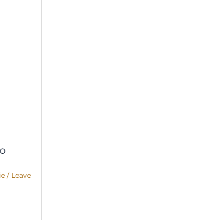
co
ie
/
Leave