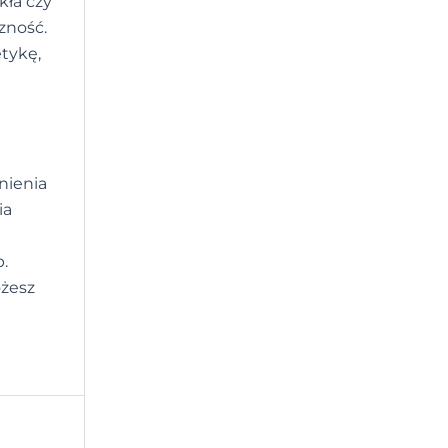
kła czy
zność.
etykę,
nienia
ia
.
ożesz