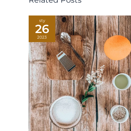
sty
26
2023