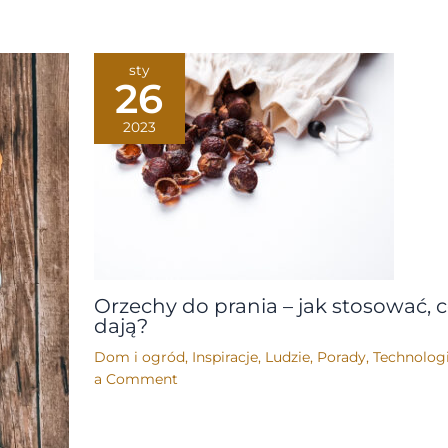
sty
26
2023
Orzechy do prania – jak stosować, 
dają?
Dom i ogród
,
Inspiracje
,
Ludzie
,
Porady
,
Technolog
a Comment