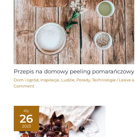
Przepis na domowy peeling pomarańczowy
Dom i ogród
,
Inspiracje
,
Ludzie
,
Porady
,
Technologie
/
Leave a
Comment
sty
26
2023