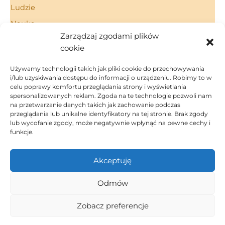
Ludzie
Nauka
Zarządzaj zgodami plików
Porady
cookie
Technologie
Używamy technologii takich jak pliki cookie do przechowywania
i/lub uzyskiwania dostępu do informacji o urządzeniu. Robimy to w
celu poprawy komfortu przeglądania strony i wyświetlania
spersonalizowanych reklam. Zgoda na te technologie pozwoli nam
Strona Główna
na przetwarzanie danych takich jak zachowanie podczas
Regulamin
przeglądania lub unikalne identyfikatory na tej stronie. Brak zgody
Polityka Prywatności
lub wycofanie zgody, może negatywnie wpłynąć na pewne cechy i
funkcje.
Polityka Cookies
Kontakt
Akceptuję
Dom i ogród
Inspiracje
Odmów
Porady
Ludzie
Zobacz preferencje
Technologie