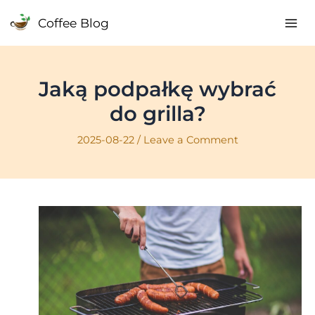
Skip
Coffee Blog
to
Mai
content
Me
Jaką podpałkę wybrać
do grilla?
2025-08-22
/
Leave a Comment