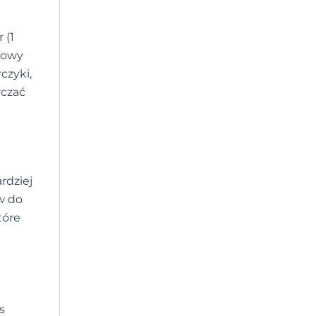
 (1
rowy
czyki,
rczać
rdziej
w do
tóre
s