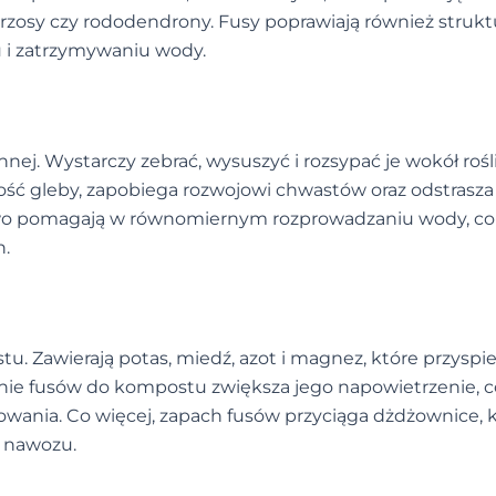
 wrzosy czy rododendrony. Fusy poprawiają również strukt
u i zatrzymywaniu wody.
nej. Wystarczy zebrać, wysuszyć i rozsypać je wokół rośl
ść gleby, zapobiega rozwojowi chwastów oraz odstrasza
kowo pomagają w równomiernym rozprowadzaniu wody, co 
n.
u. Zawierają potas, miedź, azot i magnez, które przyspie
nie fusów do kompostu zwiększa jego napowietrzenie, c
ania. Co więcej, zapach fusów przyciąga dżdżownice, 
i nawozu.