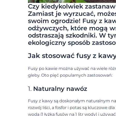
Czy kiedykolwiek zastanawia
Zamiast je wyrzucać, może
swoim ogrodzie! Fusy z ka
odżywczych, które mogą ws
odstraszają szkodniki. W ty
ekologiczny sposób zastoso
Jak stosować fusy z kaw
Fusy po kawie można używać na wiele róż
gleby. Oto pięć popularnych zastosowań:
1.
Naturalny nawóz
Fusy z kawy są doskonałym naturalnym naw
rozwój liści, a fosfor i potas są kluczowe 
wodą (1 łyżka fusów na 1 litr wody) i używa