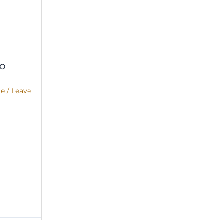
co
ie
/
Leave