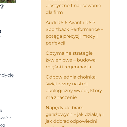
e?
elastyczne finansowanie
dla firm
Audi RS 6 Avant i RS 7
e
Sportback Performance –
potęga precyzji, mocy i
i
perfekcji
Optymalne strategie
żywieniowe – budowa
mięśni i regeneracja
ndycję
Odpowiednia choinka:
świąteczny nastrój –
ekologiczny wybór, który
ma znaczenie
Napędy do bram
a
garażowych – jak działają i
szać z
jak dobrać odpowiedni
kko