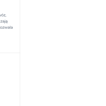
wóz,
zają
pozwala