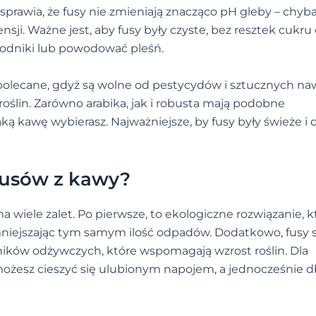
prawia, że fusy nie zmieniają znacząco pH gleby – chyba
sji. Ważne jest, aby fusy były czyste, bez resztek cukru
odniki lub powodować pleśń.
 polecane, gdyż są wolne od pestycydów i sztucznych n
 roślin. Zarówno arabika, jak i robusta mają podobne
aką kawę wybierasz. Najważniejsze, by fusy były świeże i
fusów z kawy?
wiele zalet. Po pierwsze, to ekologiczne rozwiązanie, k
niejszając tym samym ilość odpadów. Dodatkowo, fusy 
ków odżywczych, które wspomagają wzrost roślin. Dla
możesz cieszyć się ulubionym napojem, a jednocześnie d