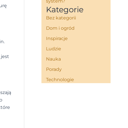
system?
urę
Kategorie
Bez kategorii
Dom i ogród
Inspiracje
in.
Ludzie
jest
Nauka
Porady
Technologie
szają
o
które