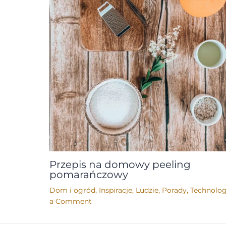
Przepis na domowy peeling
pomarańczowy
Dom i ogród
,
Inspiracje
,
Ludzie
,
Porady
,
Technolog
a Comment