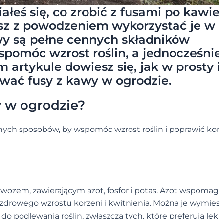
łeś się, co zrobić z fusami po kawi
sz z powodzeniem wykorzystać je w
wy są pełne cennych składników
pomóc wzrost roślin, a jednocześni
m artykule dowiesz się, jak w prosty 
wać fusy z kawy w ogrodzie.
y w ogrodzie?
nych sposobów, by wspomóc wzrost roślin i poprawić ko
ozem, zawierającym azot, fosfor i potas. Azot wspomag
dla zdrowego wzrostu korzeni i kwitnienia. Można je wymie
ć do podlewania roślin, zwłaszcza tych, które preferują le