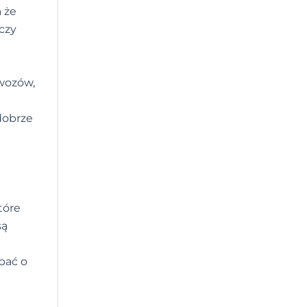
 że
 czy
awozów,
 dobrze
tóre
są
bać o