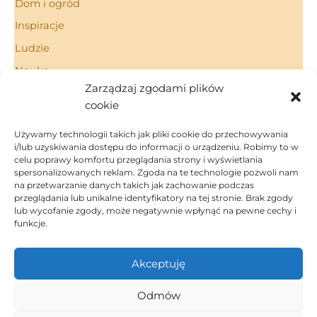
Dom i ogród
Inspiracje
Ludzie
Nauka
Zarządzaj zgodami plików
Porady
cookie
Technologie
Używamy technologii takich jak pliki cookie do przechowywania
i/lub uzyskiwania dostępu do informacji o urządzeniu. Robimy to w
celu poprawy komfortu przeglądania strony i wyświetlania
spersonalizowanych reklam. Zgoda na te technologie pozwoli nam
Strona Główna
na przetwarzanie danych takich jak zachowanie podczas
Regulamin
przeglądania lub unikalne identyfikatory na tej stronie. Brak zgody
Polityka Prywatności
lub wycofanie zgody, może negatywnie wpłynąć na pewne cechy i
funkcje.
Polityka Cookies
Kontakt
Akceptuję
Dom i ogród
Inspiracje
Odmów
Porady