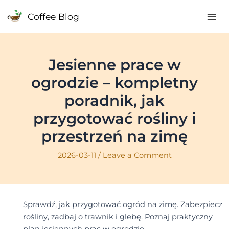
Skip
Coffee Blog
to
Mai
content
Me
Jesienne prace w
ogrodzie – kompletny
poradnik, jak
przygotować rośliny i
przestrzeń na zimę
2026-03-11
/
Leave a Comment
Sprawdź, jak przygotować ogród na zimę. Zabezpiecz
rośliny, zadbaj o trawnik i glebę. Poznaj praktyczny
plan jesiennych prac w ogrodzie.