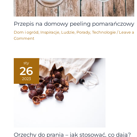
Przepis na domowy peeling pomarańczowy
Dom i ogród
,
Inspiracje
,
Ludzie
,
Porady
,
Technologie
/
Leave a
Comment
sty
26
2023
Orzechy do prania – jak stosować, co dają?