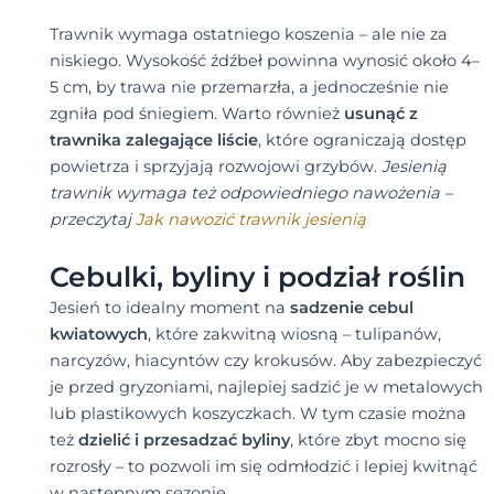
Trawnik wymaga ostatniego koszenia – ale nie za
niskiego. Wysokość źdźbeł powinna wynosić około 4–
5 cm, by trawa nie przemarzła, a jednocześnie nie
zgniła pod śniegiem. Warto również
usunąć z
trawnika zalegające liście
, które ograniczają dostęp
powietrza i sprzyjają rozwojowi grzybów.
Jesienią
trawnik wymaga też odpowiedniego nawożenia –
przeczytaj
Jak nawozić trawnik jesienią
Cebulki, byliny i podział roślin
Jesień to idealny moment na
sadzenie cebul
kwiatowych
, które zakwitną wiosną – tulipanów,
narcyzów, hiacyntów czy krokusów. Aby zabezpieczyć
je przed gryzoniami, najlepiej sadzić je w metalowych
lub plastikowych koszyczkach. W tym czasie można
też
dzielić i przesadzać byliny
, które zbyt mocno się
rozrosły – to pozwoli im się odmłodzić i lepiej kwitnąć
w następnym sezonie.