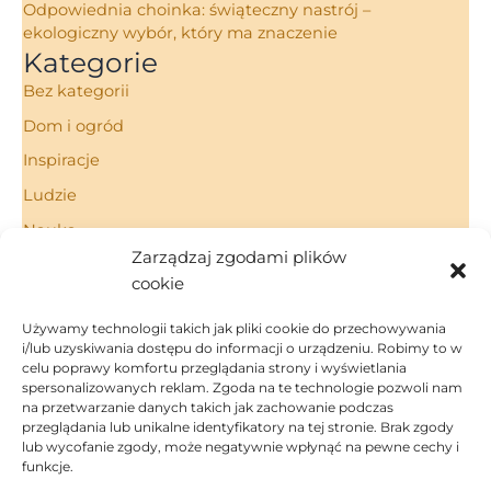
Odpowiednia choinka: świąteczny nastrój –
ekologiczny wybór, który ma znaczenie
Kategorie
Bez kategorii
Dom i ogród
Inspiracje
Ludzie
Nauka
Zarządzaj zgodami plików
Porady
cookie
Technologie
Używamy technologii takich jak pliki cookie do przechowywania
i/lub uzyskiwania dostępu do informacji o urządzeniu. Robimy to w
celu poprawy komfortu przeglądania strony i wyświetlania
spersonalizowanych reklam. Zgoda na te technologie pozwoli nam
Strona Główna
na przetwarzanie danych takich jak zachowanie podczas
Regulamin
przeglądania lub unikalne identyfikatory na tej stronie. Brak zgody
Polityka Prywatności
lub wycofanie zgody, może negatywnie wpłynąć na pewne cechy i
funkcje.
Polityka Cookies